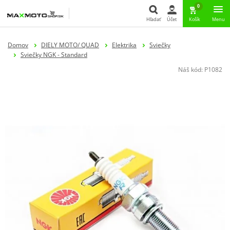
0
Hľadať
Účet
Košík
Menu
Hľadať
Domov
DIELY MOTO/ QUAD
Elektrika
Sviečky
Sviečky NGK - Standard
Náš kód:
P1082