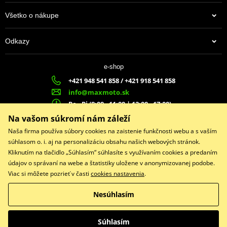
PDF
Spec sheet – specifikační list NICKEL SPARK PLUGS
PDF
Všetko o nákupe
Výrobca
NGK
Odkazy
Označenie dílera
6965
4,00 €
Country of origin
JP
e-shop
Na centrálnom sklade
+421 948 541 858 / +421 918 541 858
Alternative DENSO
U20ESR-N
info@maxmoto.sk
Po - Pi (8:00 - 11:00 | 12:00 - 17:00)
MA
X
MOTO s.r.o.
Na vašom súkromí nám záleží
Slovenských dobrovoľníkov 1439
Naša firma používa súbory cookies na zaistenie funkčnosti webu a s vaším
022 01 Čadca
súhlasom o. i. aj na personalizáciu obsahu našich webových stránok.
Kliknutím na tlačidlo „Súhlasím“ súhlasíte s využívaním cookies a predaním
údajov o správaní na webe a štatistiky uložene v anonymizovanej podobe.
Viac si môžete pozrieť v časti
cookies nastavenia
.
Facebook
Nesúhlasím
Copyright © 2026 www.maxmotoshop.sk
Všetky práva vyhradené
Súhlasím
Prepnúť na klasickú verziu