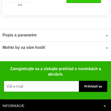
(ks)
Popis a parametre
NGK niklové zapalovací svíčky
jsou vybaveny speciálně
Mohlo by sa vám hodiť
navrženou středovou elektrodou s V-drážkou, která zlepšuje
zapalitelnost směsi a snižuje zhášení plamene. Jádro z 98% čisté
mědi zajišťuje lepší odvod tepla pro spolehlivější starty a nižší
Puzdro na náhradnú sviečku MOTION STUFF modrá
riziko přehřívání.
Zaregistrujte sa a získajte prehľad o novinkách a
akciách.
Závity válcované za studena zabraňují poškození závitu a
vzniku křížového závitu v hlavě válců
Prihlásiť sa
Třívrstvá povrchová úprava eliminuje nutnost použití pasty
proti zadření
Vysoce kvalitní keramika z hlinitokřemičitanu (aluminosilikátu)
INFORMÁCIE
NGK katalog 2017