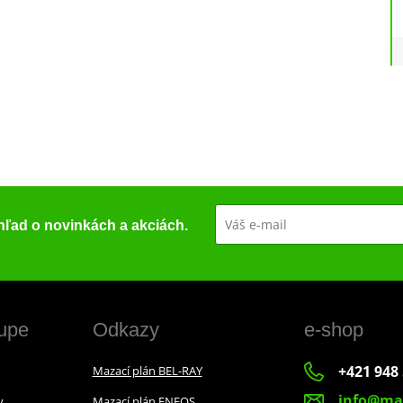
ehľad o novinkách a akciách.
upe
Odkazy
e-shop
+421 948 
Mazací plán BEL-RAY
info@ma
y
Mazací plán ENEOS