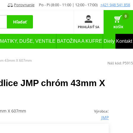
Porovnanie
Po - Pi (8:00 - 11:00 | 12:00 - 17:00)
+421 948 541 858
0
Hľadať
PRIHLÁSIŤ SA
KOŠÍK
MATIKY, DUŠE, VENTILE
BATOŽINA A KUFRE
Diely
Kontakt
chróm 43mm X 607mm
Náš kód:
P5915
idlice JMP chróm 43mm X
43mm X 607mm
:
Výrobca
JMP