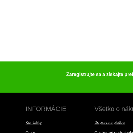
Zaregistrujte sa a získajte pr
INFORMÁCIE
Všetko o nák
Kontakty
Doprava a platba
O nás
Obchodné podmienk