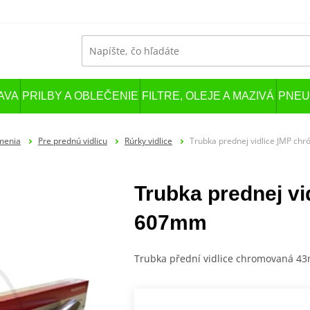
AVA
PRILBY A OBLEČENIE
FILTRE, OLEJE A MAZIVÁ
PNEU
menia
Pre prednú vidlicu
Rúrky vidlice
Trubka prednej vidlice JMP 
Trubka prednej v
607mm
Trubka přední vidlice chromovaná 