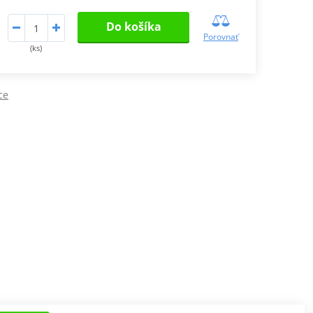
Do košíka
Porovnať
(ks)
ce