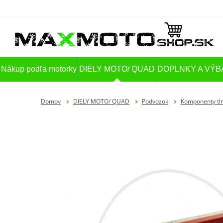
Nákup podľa motorky
DIELY MOTO/ QUAD
DOPLNKY A VÝB
Domov
DIELY MOTO/ QUAD
Podvozok
Komponenty tl