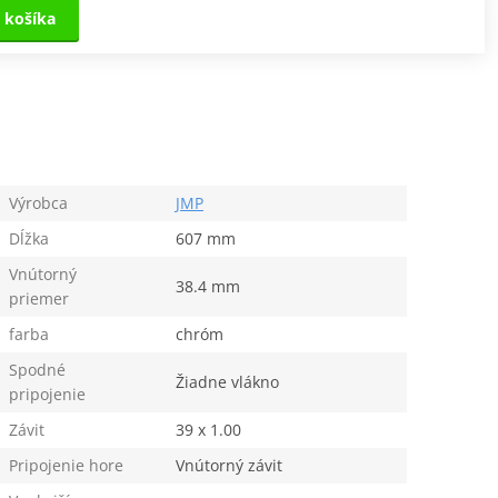
 košíka
Výrobca
JMP
Dĺžka
607 mm
Vnútorný
38.4 mm
priemer
farba
chróm
Spodné
Žiadne vlákno
pripojenie
Závit
39 x 1.00
Pripojenie hore
Vnútorný závit