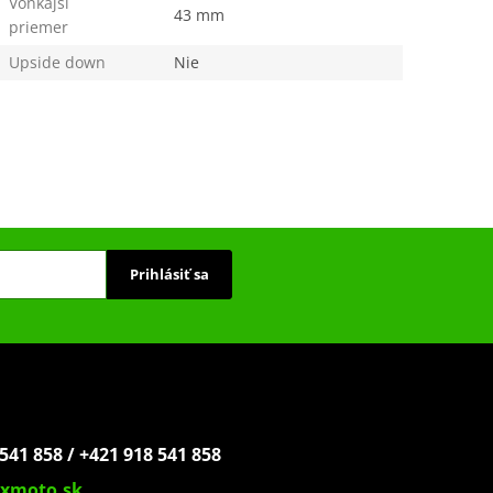
Vonkajší
43 mm
priemer
Upside down
Nie
Prihlásiť sa
541 858 / +421 918 541 858
xmoto.sk