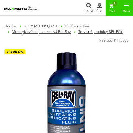
0
Hľadať
Účet
Košík
Menu
Hľadať
Domov
DIELY MOTO/ QUAD
Oleje a mazivá
Motocyklové oleje a mazivá Bel-Ray
Servisné produkty BEL-RAY
Náš kód:
P115866
ZĽAVA 6%