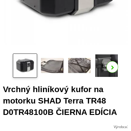
Zo
ďalš
Vrchný hliníkový kufor na
motorku SHAD Terra TR48
D0TR48100B ČIERNA EDÍCIA
:
Výrobca