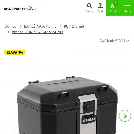
0
Hľadať
Účet
Košík
Menu
Hľadať
Domov
BATOŽINA A KUFRE
KUFRE Shad
Vrchné HLINÍKOVÉ kufre SHAD
Náš kód:
P151478
ZĽAVA 8%