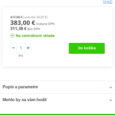
SHAD
417,00 €
(ušetríte 34,00 €)
383,00 €
Vrátane DPH
311,38 €
Bez DPH
Na centrálnom sklade
Do košíka
(ks)
Popis a parametre
TR48 BLACK
je černý aerodynamický kufr s hladkým profilem a
Mohlo by sa vám hodiť
pevnou konstrukcí.
Vrchní kufr Terra TR48
je všestranný, pevný a bezpečný díky plně