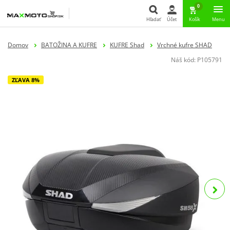
0
Hľadať
Účet
Košík
Menu
Hľadať
Domov
BATOŽINA A KUFRE
KUFRE Shad
Vrchné kufre SHAD
Náš kód:
P105791
ZĽAVA 8%