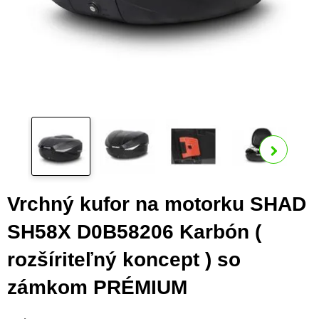
Zo
ďalš
Vrchný kufor na motorku SHAD
SH58X D0B58206 Karbón (
rozšíriteľný koncept ) so
zámkom PRÉMIUM