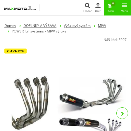
0
Hľadať
Účet
Košík
Menu
Hľadať
Domov
DOPLNKY A VÝBAVA
Výfukový systém
MIVV
POWER full systems - MIVV výfuky
Náš kód:
P207
ZĽAVA 20%