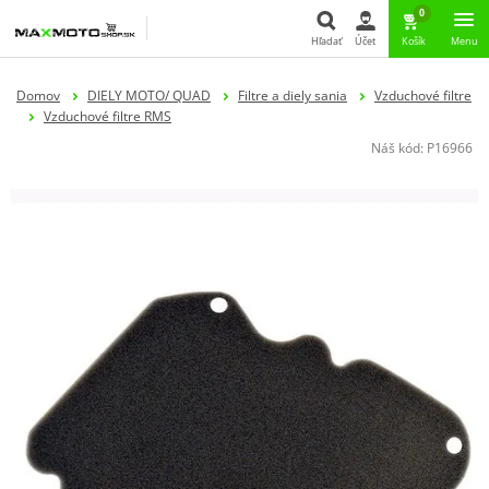
0
Hľadať
Účet
Košík
Menu
Hľadať
Domov
DIELY MOTO/ QUAD
Filtre a diely sania
Vzduchové filtre
Vzduchové filtre RMS
Náš kód:
P16966