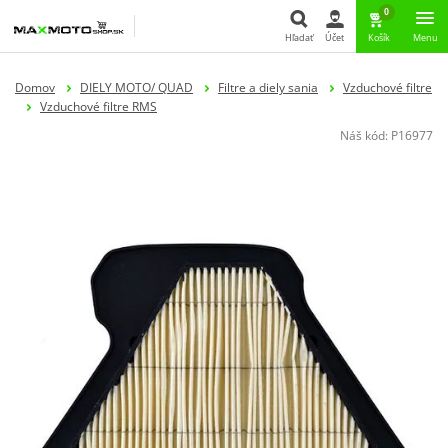
0
Hľadať
Účet
Košík
Menu
Hľadať
Domov
DIELY MOTO/ QUAD
Filtre a diely sania
Vzduchové filtre
Vzduchové filtre RMS
Náš kód:
P16977