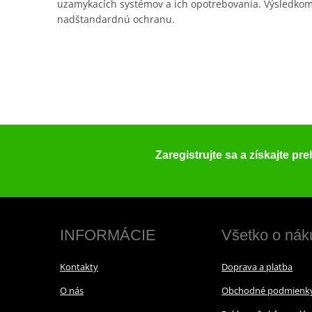
uzamykacích systémov a ich opotrebovania. Výsledkom 
nadštandardnú ochranu.
Zaregistrujte sa a získajte pr
INFORMÁCIE
Všetko o nák
Kontakty
Doprava a platba
O nás
Obchodné podmienk