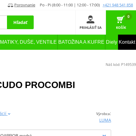
Porovnanie
Po - Pi (8:00 - 11:00 | 12:00 - 17:00)
+421 948 541 858
0
Hľadať
PRIHLÁSIŤ SA
KOŠÍK
MATIKY, DUŠE, VENTILE
BATOŽINA A KUFRE
Diely
Kontakt
Náš kód:
P149539
CUDO PROCOMBI
ácií
:
Výrobca
LUMA