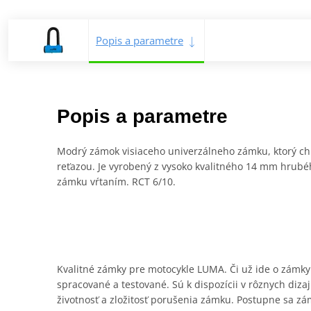
Popis a parametre
Popis a parametre
Modrý zámok visiaceho univerzálneho zámku, ktorý chr
reťazou. Je vyrobený z vysoko kvalitného 14 mm hrubé
zámku vŕtaním. RCT 6/10.
Kvalitné zámky pre motocykle LUMA. Či už ide o zámky
spracované a testované. Sú k dispozícii v rôznych diza
životnosť a zložitosť porušenia zámku. Postupne sa zá