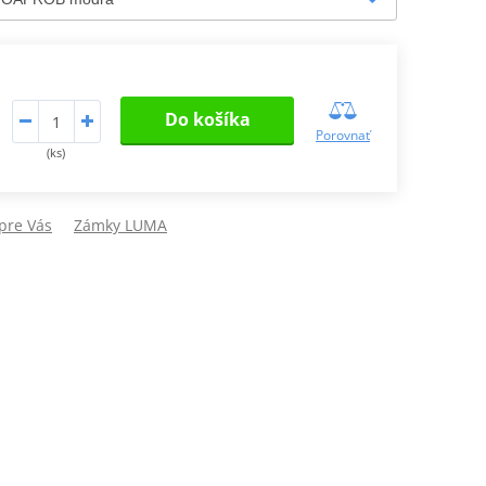
Do košíka
Porovnať
(ks)
pre Vás
Zámky LUMA