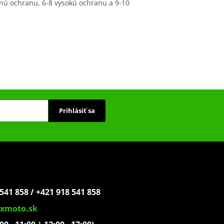
nú ochranu, 6-8 vysokú ochranu a 9-10
Prihlásiť sa
541 858 / +421 918 541 858
xmoto.sk