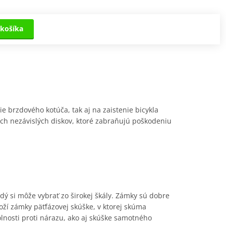
košíka
 brzdového kotúča, tak aj na zaistenie bicykla
ch nezávislých diskov, ktoré zabraňujú poškodeniu
ý si môže vybrať zo širokej škály. Zámky sú dobre
loží zámky päťfázovej skúške, v ktorej skúma
olnosti proti nárazu, ako aj skúške samotného