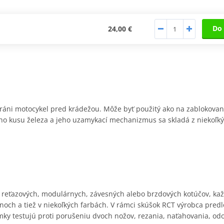
Do 
24,00 €
áni motocykel pred krádežou. Môže byť použitý ako na zablokovanie
ho kusu železa a jeho uzamykací mechanizmus sa skladá z niekoľký
 reťazových, modulárnych, závesných alebo brzdových kotúčov, každ
jnoch a tiež v niekoľkých farbách. V rámci skúšok RCT výrobca pred
mky testujú proti porušeniu dvoch nožov, rezania, naťahovania, od