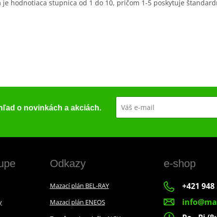
je hodnotiaca stupnica od 1 do 10, pričom 1-5 poskytuje štandard
ehľad o novinkách a akciách.
upe
Odkazy
e-shop
+421 948 
Mazací plán BEL-RAY
info@ma
y
Mazací plán ENEOS