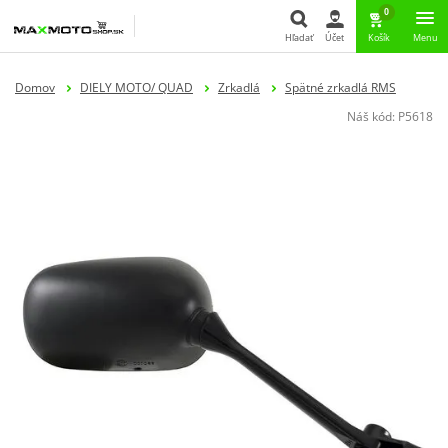
0
Hľadať
Účet
Košík
Menu
Hľadať
Domov
DIELY MOTO/ QUAD
Zrkadlá
Spätné zrkadlá RMS
Náš kód:
P5618