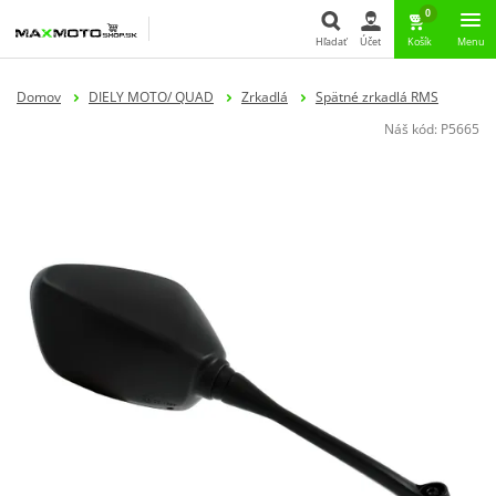
0
Hľadať
Účet
Košík
Menu
Hľadať
Domov
DIELY MOTO/ QUAD
Zrkadlá
Spätné zrkadlá RMS
Náš kód:
P5665