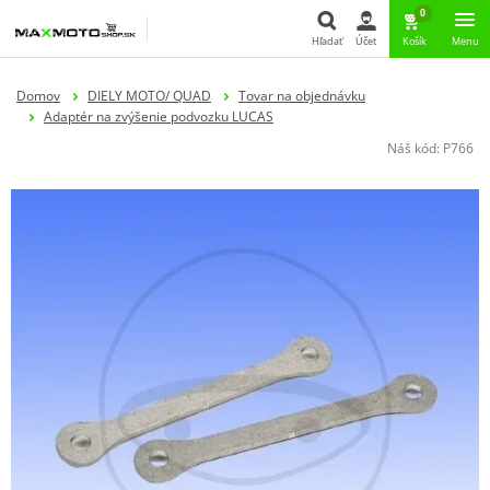
0
Hľadať
Účet
Košík
Menu
Hľadať
Domov
DIELY MOTO/ QUAD
Tovar na objednávku
Adaptér na zvýšenie podvozku LUCAS
Náš kód:
P766