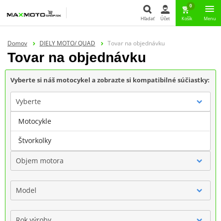
0
Hľadať
Účet
Košík
Menu
Hľadať
Domov
DIELY MOTO/ QUAD
Tovar na objednávku
Tovar na objednávku
Vyberte si náš motocykel a zobrazte si kompatibilné súčiastky:
Vyberte
Motocykle
Značka
Štvorkolky
Objem motora
Model
Rok výroby