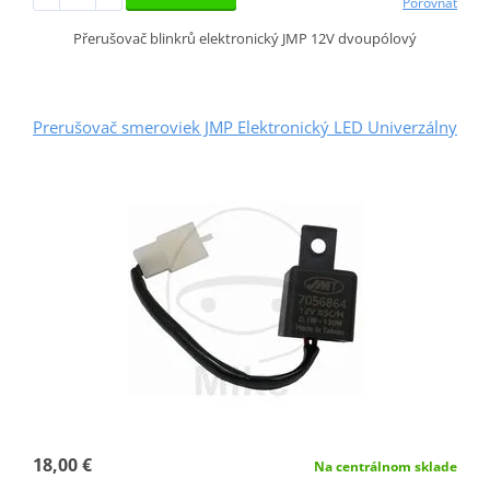
Porovnať
Přerušovač blinkrů elektronický JMP 12V dvoupólový
Prerušovač smeroviek JMP Elektronický LED Univerzálny
18,00 €
Na centrálnom sklade