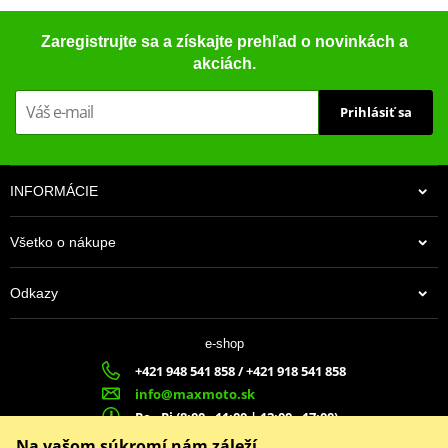
Zaregistrujte sa a získajte prehľad o novinkách a
akciách.
Prihlásiť sa
INFORMÁCIE
Všetko o nákupe
Odkazy
e-shop
+421 948 541 858 / +421 918 541 858
info@maxmoto.sk
Po - Pi (8:00 - 11:00 | 12:00 - 17:00)
MA
X
MOTO s.r.o.
Na vašom súkromí nám záleží