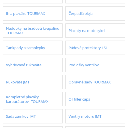
Ihla plaváku TOURMAX
Čerpadlá oleja
Nádobky na brzdovú kvapalinu
Plachty na motocykel
TOURMAX
Tankpady a samolepky
Pádové protektory LSL
Vyhrievané rukoväte
Podložky ventilov
Rukoväte JMT
Opravné sady TOURMAX
Kompletné plaváky
Oil filler caps
karburátorov -TOURMAX
Sada zámkov JMT
Ventily motoru JMT