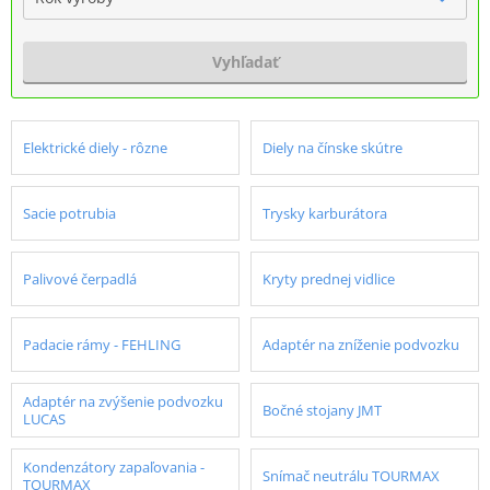
Vyhľadať
Elektrické diely - rôzne
Diely na čínske skútre
Sacie potrubia
Trysky karburátora
Palivové čerpadlá
Kryty prednej vidlice
Padacie rámy - FEHLING
Adaptér na zníženie podvozku
Adaptér na zvýšenie podvozku
Bočné stojany JMT
LUCAS
Kondenzátory zapaľovania -
Snímač neutrálu TOURMAX
TOURMAX