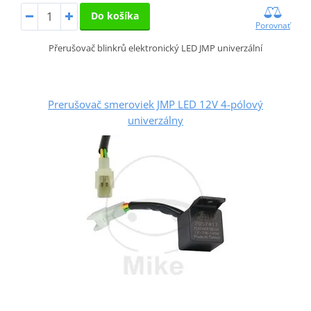
Do košíka
Porovnať
Přerušovač blinkrů elektronický LED JMP univerzální
Prerušovač smeroviek JMP LED 12V 4-pólový
univerzálny