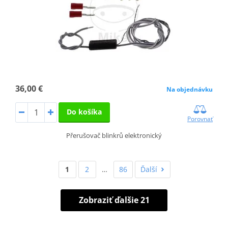
36,00 €
Na objednávku
Do košíka
Porovnať
Přerušovač blinkrů elektronický
1
2
…
86
Ďalší
Zobraziť ďalšie 21