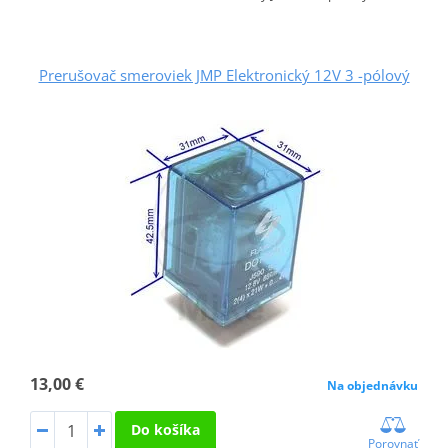
Prerušovač smeroviek JMP Elektronický 12V 3 -pólový
13,00 €
Na objednávku
Do košíka
Porovnať