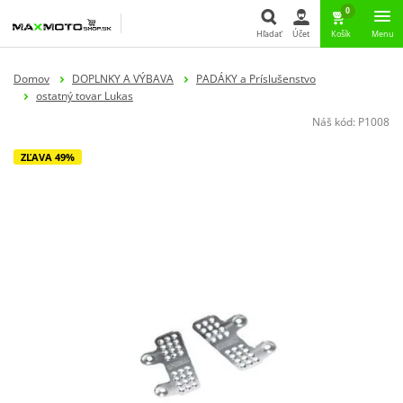
0
Hľadať
Účet
Košík
Menu
Hľadať
Domov
DOPLNKY A VÝBAVA
PADÁKY a Príslušenstvo
ostatný tovar Lukas
Náš kód:
P1008
ZĽAVA 49%