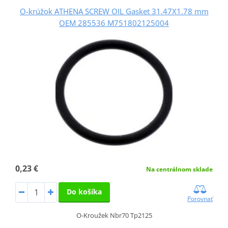
O-krúžok ATHENA SCREW OIL Gasket 31.47X1.78 mm
OEM 285536 M751802125004
0,23 €
Na centrálnom sklade
Do košíka
Porovnať
O-Kroužek Nbr70 Tp2125