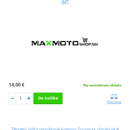
JMT
14,00 €
Na centrálnom sklade
Do košíka
Porovnať
Těsnění víčka plovákové komory Tourmax obsahuje 4