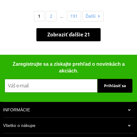
1
2
…
191
Ďalší
Zobraziť ďalšie 21
Zaregistrujte sa a získajte prehľad o novinkách a
akciách.
Prihlásiť sa
INFORMÁCIE
Všetko o nákupe