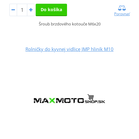
Do košíka
Porovnať
Šroub brzdového kotouče M6x20
Rolničky do kyvnej vidlice JMP hliník M10