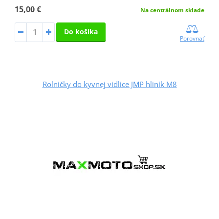
15,00 €
Na centrálnom sklade
Do košíka
Porovnať
Rolničky do kyvnej vidlice JMP hliník M8