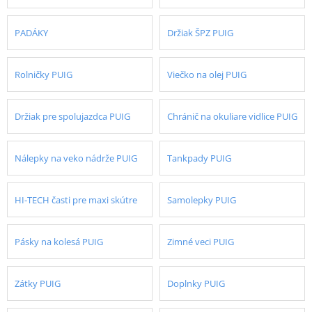
PADÁKY
Držiak ŠPZ PUIG
Rolničky PUIG
Viečko na olej PUIG
Držiak pre spolujazdca PUIG
Chránič na okuliare vidlice PUIG
Nálepky na veko nádrže PUIG
Tankpady PUIG
HI-TECH časti pre maxi skútre
Samolepky PUIG
Pásky na kolesá PUIG
Zimné veci PUIG
Zátky PUIG
Doplnky PUIG