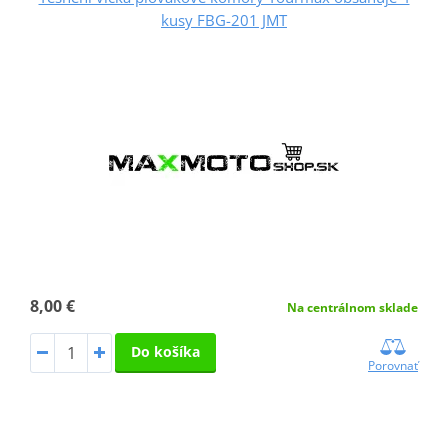
kusy FBG-201 JMT
8,00 €
Na centrálnom sklade
Do košíka
Porovnať