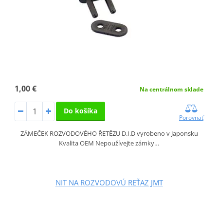
1,00 €
Na centrálnom sklade
Do košíka
Porovnať
ZÁMEČEK ROZVODOVÉHO ŘETĚZU D.I.D vyrobeno v Japonsku
Kvalita OEM Nepoužívejte zámky…
NIT NA ROZVODOVÚ REŤAZ JMT