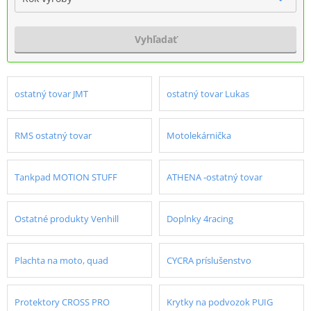
Vyhľadať
ostatný tovar JMT
ostatný tovar Lukas
RMS ostatný tovar
Motolekárnička
Tankpad MOTION STUFF
ATHENA -ostatný tovar
Ostatné produkty Venhill
Doplnky 4racing
Plachta na moto, quad
CYCRA príslušenstvo
Protektory CROSS PRO
Krytky na podvozok PUIG