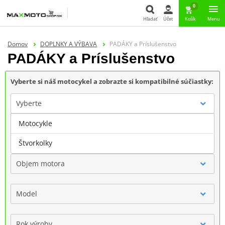
0
Hľadať
Účet
Košík
Menu
Hľadať
Domov
DOPLNKY A VÝBAVA
PADÁKY a Príslušenstvo
PADÁKY a Príslušenstvo
Vyberte si náš motocykel a zobrazte si kompatibilné súčiastky:
Vyberte
Motocykle
Značka
Štvorkolky
Objem motora
Model
Rok výroby