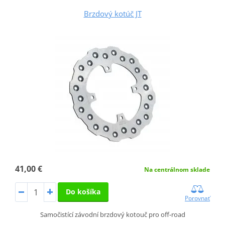
Brzdový kotúč JT
41,00 €
Na centrálnom sklade
Do košíka
Porovnať
Samočistící závodní brzdový kotouč pro off-road