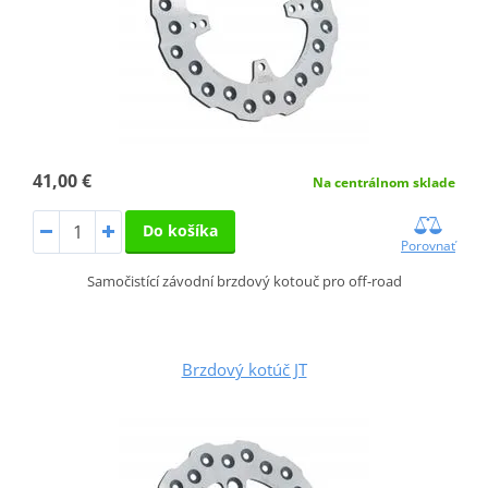
41,00 €
Na centrálnom sklade
Do košíka
Porovnať
Samočistící závodní brzdový kotouč pro off-road
Brzdový kotúč JT