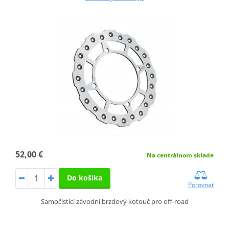
52,00 €
Na centrálnom sklade
Do košíka
Porovnať
Samočistící závodní brzdový kotouč pro off-road