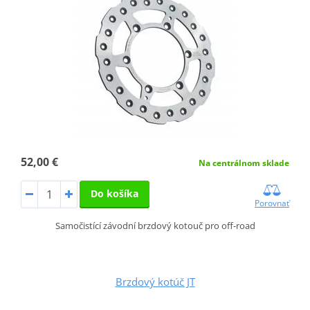
52,00 €
Na centrálnom sklade
Do košíka
Porovnať
Samočistící závodní brzdový kotouč pro off-road
Brzdový kotúč JT