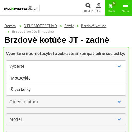
0
Hľadať
Účet
Košík
Menu
Hľadať
Domov
DIELY MOTO/ QUAD
Brzdy
Brzdové kotúče
Brzdové kotúče JT - zadné
Brzdové kotúče JT - zadné
Vyberte si náš motocykel a zobrazte si kompatibilné súčiastky:
Vyberte
Motocykle
Značka
Štvorkolky
Objem motora
Model