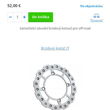
52,00 €
Na objednávku
Do košíka
Porovnať
Samočistící závodní brzdový kotouč pro off-road
Brzdový kotúč JT