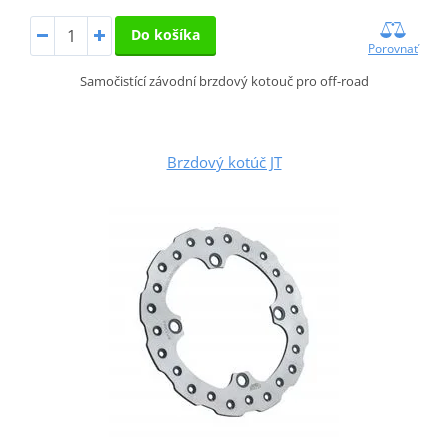
Do košíka
Porovnať
Samočistící závodní brzdový kotouč pro off-road
Brzdový kotúč JT