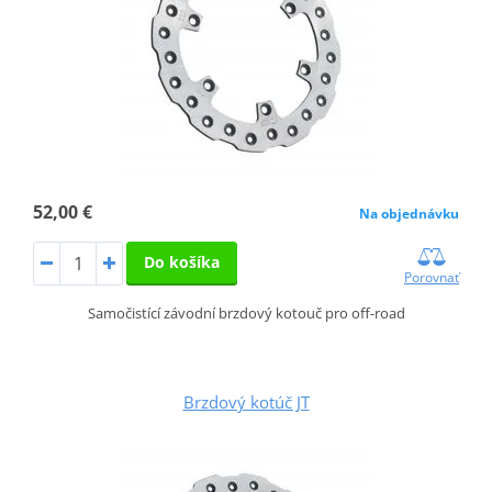
52,00 €
Na objednávku
Do košíka
Porovnať
Samočistící závodní brzdový kotouč pro off-road
Brzdový kotúč JT