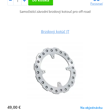
Do košíka
Porovnať
Samočistící závodní brzdový kotouč pro off-road
Brzdový kotúč JT
49,00 €
Na objednávku