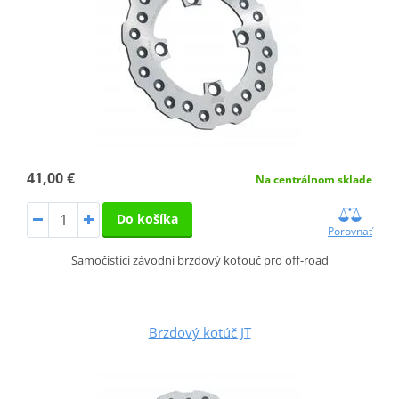
41,00 €
Na centrálnom sklade
Do košíka
Porovnať
Samočistící závodní brzdový kotouč pro off-road
Brzdový kotúč JT