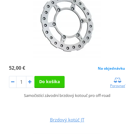
52,00 €
Na objednávku
Do košíka
Porovnať
Samočistící závodní brzdový kotouč pro off-road
Brzdový kotúč JT