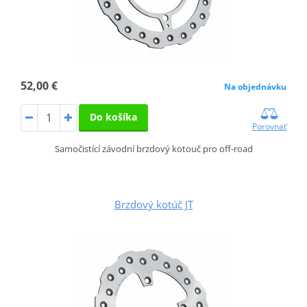
52,00 €
Na objednávku
Do košíka
Porovnať
Samočistící závodní brzdový kotouč pro off-road
Brzdový kotúč JT