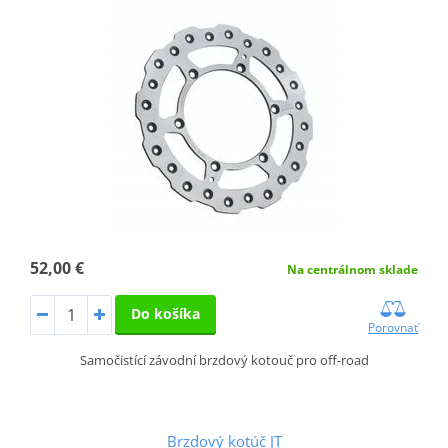
52,00 €
Na centrálnom sklade
Do košíka
Porovnať
Samočistící závodní brzdový kotouč pro off-road
Brzdový kotúč JT