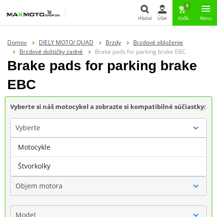
0
Hľadať
Účet
Košík
Menu
Hľadať
Domov
DIELY MOTO/ QUAD
Brzdy
Brzdové obloženie
Brzdové doštičky zadné
Brake pads for parking brake EBC
Brake pads for parking brake
EBC
Vyberte si náš motocykel a zobrazte si kompatibilné súčiastky:
Vyberte
Motocykle
Značka
Štvorkolky
Objem motora
Model