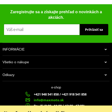
Zaregistrujte sa a získajte prehľad o novinkách a
akciách.
Prihlásiť sa
INFORMÁCIE
Všetko o nákupe
Odkazy
e-shop
+421 948 541 858 / +421 918 541 858
info@maxmoto.sk
Po - Pi (8:00 - 11:00 | 12:00 - 17:00)
MA
X
MOTO s.r.o.