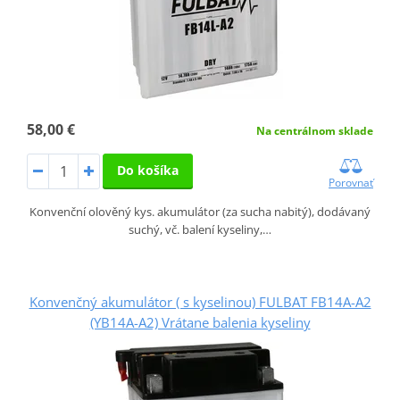
58,00 €
Na centrálnom sklade
Do košíka
Porovnať
Konvenční olověný kys. akumulátor (za sucha nabitý), dodávaný
suchý, vč. balení kyseliny,…
Konvenčný akumulátor ( s kyselinou) FULBAT FB14A-A2
(YB14A-A2) Vrátane balenia kyseliny