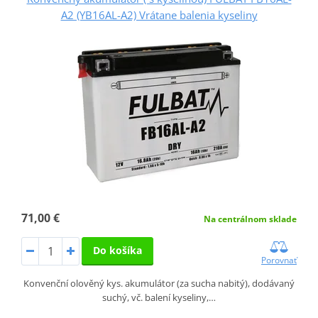
A2 (YB16AL-A2) Vrátane balenia kyseliny
71,00 €
Na centrálnom sklade
Do košíka
Porovnať
Konvenční olověný kys. akumulátor (za sucha nabitý), dodávaný
suchý, vč. balení kyseliny,…