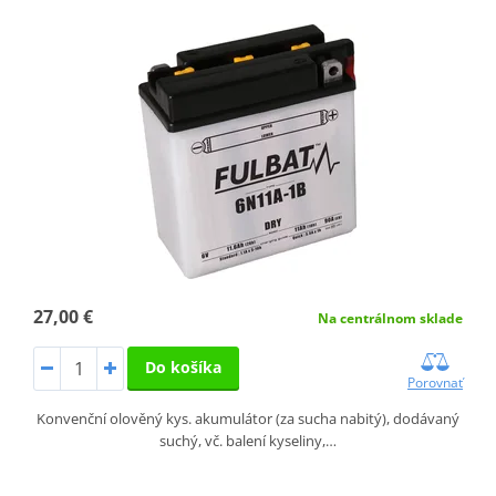
27,00 €
Na centrálnom sklade
Do košíka
Porovnať
Konvenční olověný kys. akumulátor (za sucha nabitý), dodávaný
suchý, vč. balení kyseliny,…