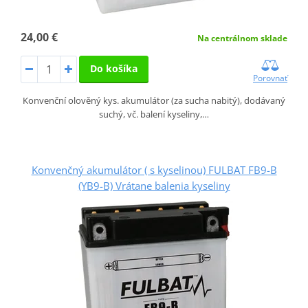
24,00 €
Na centrálnom sklade
Do košíka
Porovnať
Konvenční olověný kys. akumulátor (za sucha nabitý), dodávaný
suchý, vč. balení kyseliny,…
Konvenčný akumulátor ( s kyselinou) FULBAT FB9-B
(YB9-B) Vrátane balenia kyseliny