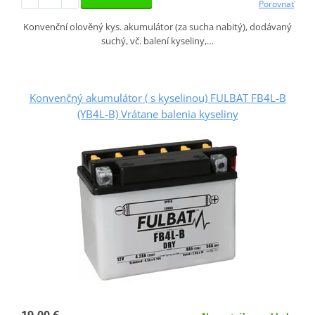
Porovnať
Konvenční olověný kys. akumulátor (za sucha nabitý), dodávaný
suchý, vč. balení kyseliny,…
Konvenčný akumulátor ( s kyselinou) FULBAT FB4L-B
(YB4L-B) Vrátane balenia kyseliny
19,00 €