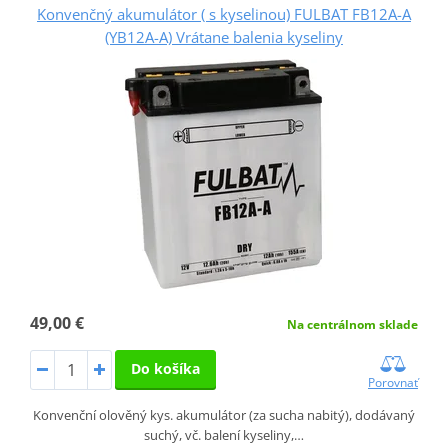
Konvenčný akumulátor ( s kyselinou) FULBAT FB12A-A
(YB12A-A) Vrátane balenia kyseliny
49,00 €
Na centrálnom sklade
Do košíka
Porovnať
Konvenční olověný kys. akumulátor (za sucha nabitý), dodávaný
suchý, vč. balení kyseliny,…