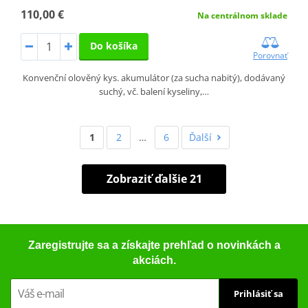
110,00 €
Na centrálnom sklade
Do košíka
Porovnať
Konvenční olověný kys. akumulátor (za sucha nabitý), dodávaný
suchý, vč. balení kyseliny,…
1
2
…
6
Ďalší
Zobraziť ďalšie 21
Zaregistrujte sa a získajte prehľad o novinkách a
akciách.
Prihlásiť sa