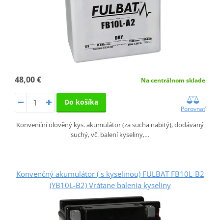
48,00 €
Na centrálnom sklade
Do košíka
Porovnať
Konvenční olověný kys. akumulátor (za sucha nabitý), dodávaný
suchý, vč. balení kyseliny,…
Konvenčný akumulátor ( s kyselinou) FULBAT FB10L-B2
(YB10L-B2) Vrátane balenia kyseliny