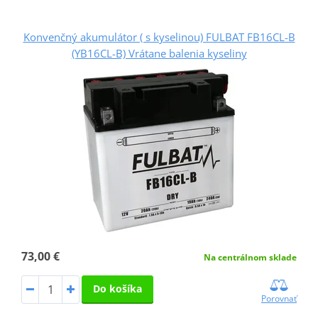
Konvenčný akumulátor ( s kyselinou) FULBAT FB16CL-B
(YB16CL-B) Vrátane balenia kyseliny
73,00 €
Na centrálnom sklade
Do košíka
Porovnať