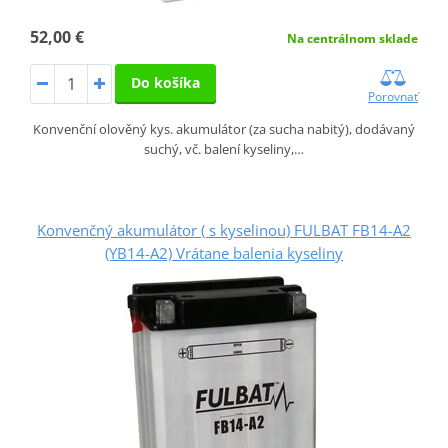
52,00 €
Na centrálnom sklade
Do košíka
Porovnať
Konvenční olověný kys. akumulátor (za sucha nabitý), dodávaný
suchý, vč. balení kyseliny,…
Konvenčný akumulátor ( s kyselinou) FULBAT FB14-A2
(YB14-A2) Vrátane balenia kyseliny