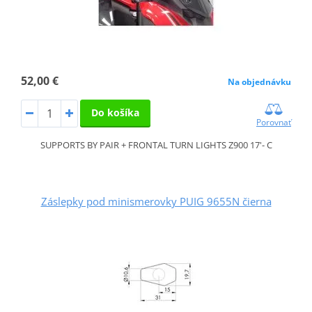
52,00 €
Na objednávku
Do košíka
Porovnať
SUPPORTS BY PAIR + FRONTAL TURN LIGHTS Z900 17'- C
Záslepky pod minismerovky PUIG 9655N čierna