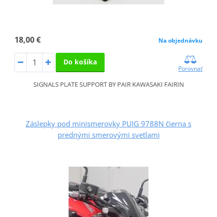
18,00 €
Na objednávku
Do košíka
Porovnať
SIGNALS PLATE SUPPORT BY PAIR KAWASAKI FAIRIN
Záslepky pod minismerovky PUIG 9788N čierna s
prednými smerovými svetlami