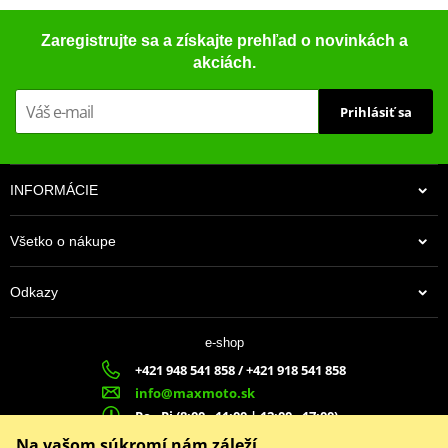
Zaregistrujte sa a získajte prehľad o novinkách a
akciách.
Prihlásiť sa
INFORMÁCIE
Všetko o nákupe
Odkazy
e-shop
+421 948 541 858 / +421 918 541 858
info@maxmoto.sk
Po - Pi (8:00 - 11:00 | 12:00 - 17:00)
MA
X
MOTO s.r.o.
Na vašom súkromí nám záleží