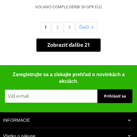
VOLANO COMPLE.DERBI 50 GPR EU2
1
2
3
Ďalší
Zobraziť ďalšie 21
Zaregistrujte sa a získajte prehľad o novinkách a
akciách.
Prihlásiť sa
INFORMÁCIE
Všetko o nákupe