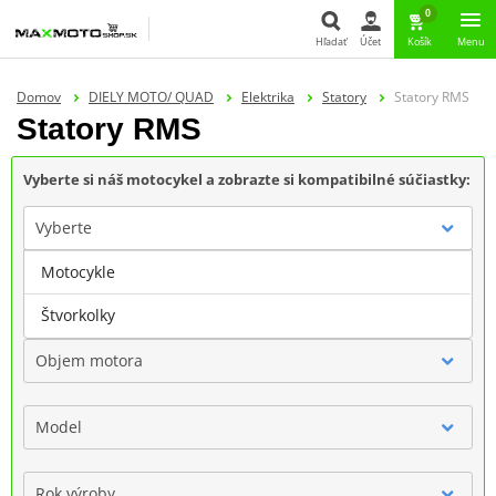
0
Hľadať
Účet
Košík
Menu
Hľadať
Domov
DIELY MOTO/ QUAD
Elektrika
Statory
Statory RMS
Statory RMS
Vyberte si náš motocykel a zobrazte si kompatibilné súčiastky:
Vyberte
Motocykle
Značka
Štvorkolky
Objem motora
Model
Rok výroby