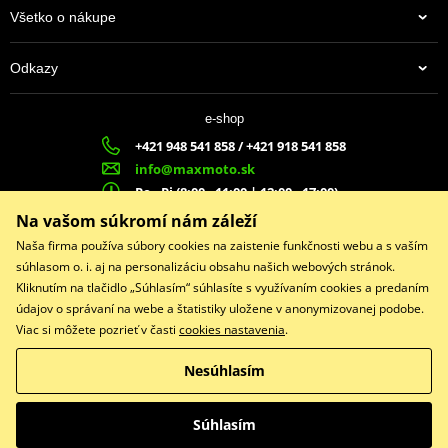
Všetko o nákupe
Odkazy
e-shop
+421 948 541 858 / +421 918 541 858
info@maxmoto.sk
Po - Pi (8:00 - 11:00 | 12:00 - 17:00)
MA
X
MOTO s.r.o.
Na vašom súkromí nám záleží
Slovenských dobrovoľníkov 1439
Naša firma používa súbory cookies na zaistenie funkčnosti webu a s vaším
022 01 Čadca
súhlasom o. i. aj na personalizáciu obsahu našich webových stránok.
Kliknutím na tlačidlo „Súhlasím“ súhlasíte s využívaním cookies a predaním
údajov o správaní na webe a štatistiky uložene v anonymizovanej podobe.
Viac si môžete pozrieť v časti
cookies nastavenia
.
Facebook
Nesúhlasím
Copyright © 2026 www.maxmotoshop.sk
Všetky práva vyhradené
Súhlasím
Prepnúť na klasickú verziu