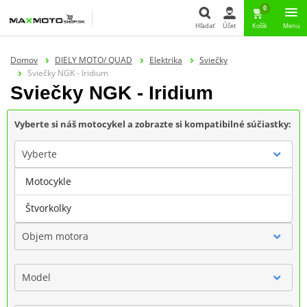
0
Hľadať
Účet
Košík
Menu
Hľadať
Domov
DIELY MOTO/ QUAD
Elektrika
Sviečky
Sviečky NGK - Iridium
Sviečky NGK - Iridium
Vyberte si náš motocykel a zobrazte si kompatibilné súčiastky:
Vyberte
Motocykle
Značka
Štvorkolky
Objem motora
Model