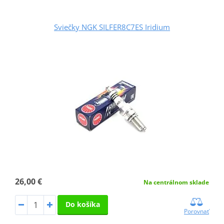
Sviečky NGK SILFER8C7ES Iridium
26,00 €
Na centrálnom sklade
Do košíka
Porovnať