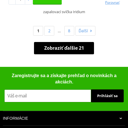
Porovnať
zapalovací svíčka Iridium
1
2
…
8
Ďalší
Zobraziť ďalšie 21
Zaregistrujte sa a získajte prehľad o novinkách a
akciách.
Prihlásiť sa
INFORMÁCIE