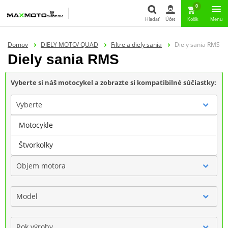
0
Hľadať
Účet
Košík
Menu
Hľadať
Domov
DIELY MOTO/ QUAD
Filtre a diely sania
Diely sania RMS
Diely sania RMS
Vyberte si náš motocykel a zobrazte si kompatibilné súčiastky:
Vyberte
Motocykle
Značka
Štvorkolky
Objem motora
Model
Rok výroby