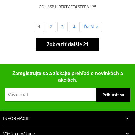
COL.ASP.LIBERTY ET4 SFERA 125
1
2
3
4
Ďalší
Zobraziť ďalšie 21
Zaregistrujte sa a získajte prehľad o novinkách a
akciách.
Prihlásiť sa
INFORMÁCIE
Všetko o nákupe