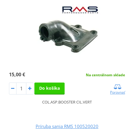
15,00 €
Na centrálnom sklade
Do košíka
Porovnať
COL.ASP.BOOSTER CIL.VERT
Príruba sania RMS 100520020