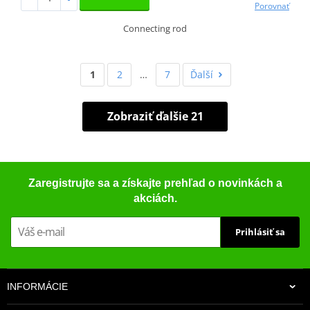
Porovnať
Connecting rod
1
2
…
7
Ďalší
Zobraziť ďalšie 21
Zaregistrujte sa a získajte prehľad o novinkách a
akciách.
Prihlásiť sa
INFORMÁCIE