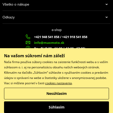
Všetko o nákupe
Odkazy
e-shop
+421 948 541 858 / +421 918 541 858
info@maxmoto.sk
Po - Pi (8:00 - 11:00 | 12:00 - 17:00)
MA
X
MOTO s.r.o.
Na vašom súkromí nám záleží
Slovenských dobrovoľníkov 1439
Naša firma používa súbory cookies na zaistenie funkčnosti webu a s vaším
022 01 Čadca
súhlasom o. i. aj na personalizáciu obsahu našich webových stránok.
Kliknutím na tlačidlo „Súhlasím“ súhlasíte s využívaním cookies a predaním
údajov o správaní na webe a štatistiky uložene v anonymizovanej podobe.
Viac si môžete pozrieť v časti
cookies nastavenia
.
Facebook
Nesúhlasím
Copyright © 2026 www.maxmotoshop.sk
Všetky práva vyhradené
Súhlasím
Prepnúť na klasickú verziu