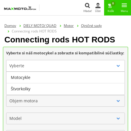
0
Hľadať
Účet
Košík
Menu
Hľadať
Domov
DIELY MOTO/ QUAD
Motor
Ojničné sady
Connecting rods HOT RODS
Connecting rods HOT RODS
Vyberte si náš motocykel a zobrazte si kompatibilné súčiastky:
Vyberte
Motocykle
Značka
Štvorkolky
Objem motora
Model