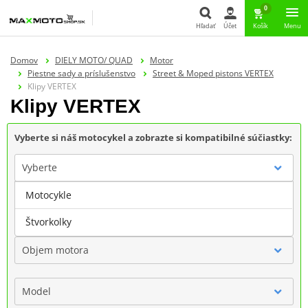
0
Hľadať
Účet
Košík
Menu
Hľadať
Domov
DIELY MOTO/ QUAD
Motor
Piestne sady a príslušenstvo
Street & Moped pistons VERTEX
Klipy VERTEX
Klipy VERTEX
Vyberte si náš motocykel a zobrazte si kompatibilné súčiastky:
Vyberte
Motocykle
Značka
Štvorkolky
Objem motora
Model