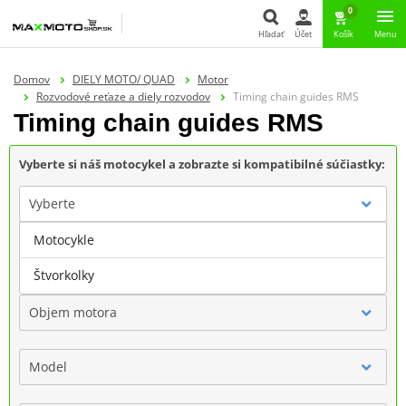
0
Hľadať
Účet
Košík
Menu
Hľadať
Domov
DIELY MOTO/ QUAD
Motor
Rozvodové reťaze a diely rozvodov
Timing chain guides RMS
Timing chain guides RMS
Vyberte si náš motocykel a zobrazte si kompatibilné súčiastky:
Vyberte
Motocykle
Značka
Štvorkolky
Objem motora
Model