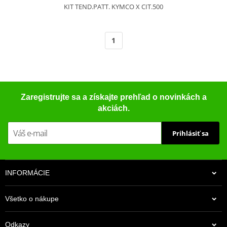
KIT TEND.PATT. KYMCO X CIT.500
1
Zaregistrujte sa a získajte prehľad o novinkách a
akciách.
Prihlásiť sa
INFORMÁCIE
Všetko o nákupe
Odkazy