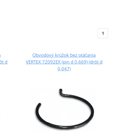
1
a
Obvodový krúžok bez otáčania
ôt d
VERTEX 72092EX (pin d 0,669) (drôt d
0,047)