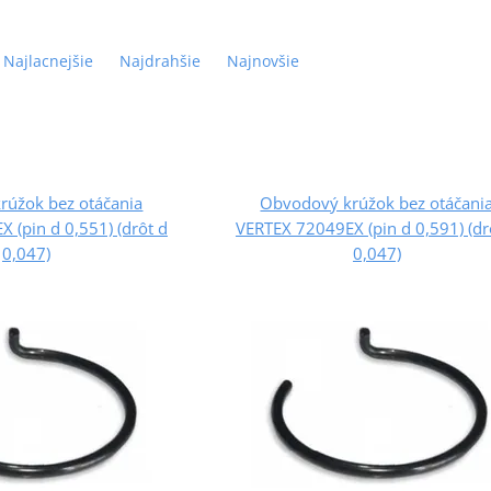
Najlacnejšie
Najdrahšie
Najnovšie
rúžok bez otáčania
Obvodový krúžok bez otáčani
 (pin d 0,551) (drôt d
VERTEX 72049EX (pin d 0,591) (dr
0,047)
0,047)