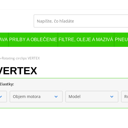
AVA
PRILBY A OBLEČENIE
FILTRE, OLEJE A MAZIVÁ
PNEU
-Rotating circlips VERTEX
s VERTEX
čiastky:
Objem motora
Model
R