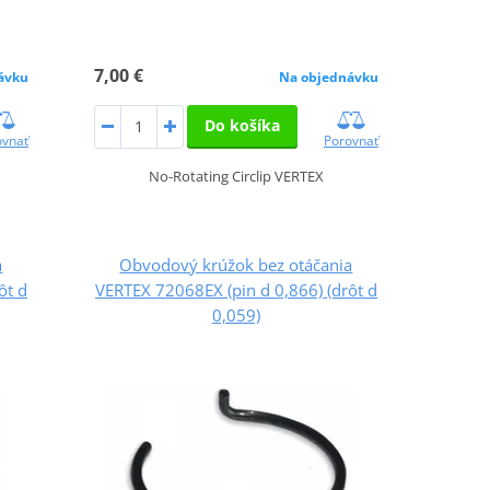
7,00 €
ávku
Na objednávku
Do košíka
ovnať
Porovnať
No-Rotating Circlip VERTEX
a
Obvodový krúžok bez otáčania
ôt d
VERTEX 72068EX (pin d 0,866) (drôt d
0,059)