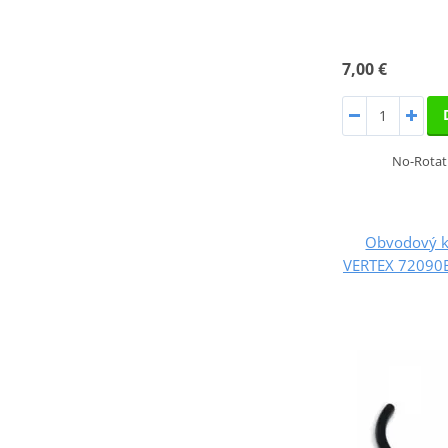
7,00 €
No-Rotati
Obvodový k
VERTEX 72090EX