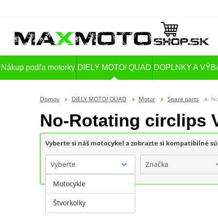
Nákup podľa motorky
DIELY MOTO/ QUAD
DOPLNKY A VÝB
Domov
DIELY MOTO/ QUAD
Motor
Spare parts
No
No-Rotating circlip
Vyberte si náš motocykel a zobrazte si kompatibilné sú
Vyberte
Značka
Motocykle
Štvorkolky