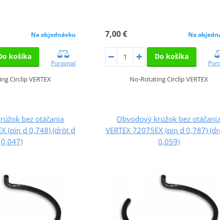
7,00 €
Na objednávku
Na objedn
Do košíka
Do košíka
Porovnať
Por
ng Circlip VERTEX
No-Rotating Circlip VERTEX
rúžok bez otáčania
Obvodový krúžok bez otáčani
 (pin d 0,748) (drôt d
VERTEX 72075EX (pin d 0,787) (dr
0,047)
0,059)