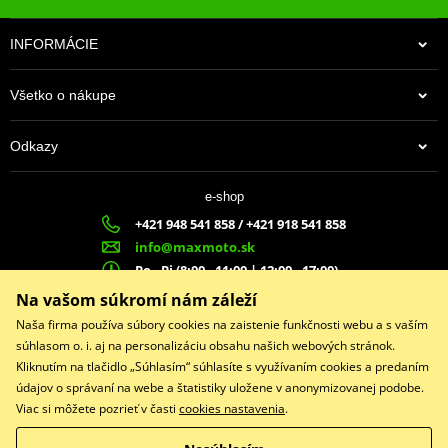
INFORMÁCIE
Všetko o nákupe
Odkazy
e-shop
+421 948 541 858 / +421 918 541 858
info@maxmoto.sk
Po - Pi (8:00 - 11:00 | 12:00 - 17:00)
MA
X
MOTO s.r.o.
Na vašom súkromí nám záleží
Slovenských dobrovoľníkov 1439
Naša firma používa súbory cookies na zaistenie funkčnosti webu a s vaším
022 01 Čadca
súhlasom o. i. aj na personalizáciu obsahu našich webových stránok.
Kliknutím na tlačidlo „Súhlasím“ súhlasíte s využívaním cookies a predaním
údajov o správaní na webe a štatistiky uložene v anonymizovanej podobe.
Viac si môžete pozrieť v časti
cookies nastavenia
.
Facebook