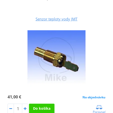
Senzor teploty vody JMT
41,00 €
Na objednávku
Do košíka
Porovnať