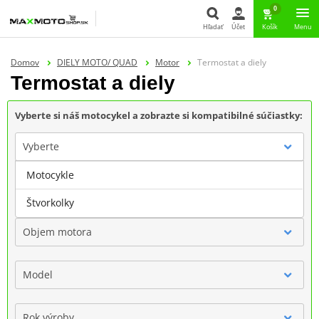
0
Hľadať
Účet
Košík
Menu
Hľadať
Domov
DIELY MOTO/ QUAD
Motor
Termostat a diely
Termostat a diely
Vyberte si náš motocykel a zobrazte si kompatibilné súčiastky:
Vyberte
Motocykle
Značka
Štvorkolky
Objem motora
Model
Rok výroby