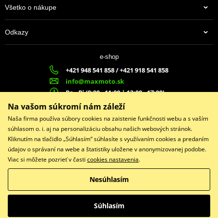
Všetko o nákupe
Odkazy
e-shop
+421 948 541 858 / +421 918 541 858
info@maxmoto.sk
Po - Pi (8:00 - 11:00 | 12:00 - 17:00)
MA
X
MOTO s.r.o.
Na vašom súkromí nám záleží
Slovenských dobrovoľníkov 1439
Naša firma používa súbory cookies na zaistenie funkčnosti webu a s vaším
022 01 Čadca
súhlasom o. i. aj na personalizáciu obsahu našich webových stránok.
Kliknutím na tlačidlo „Súhlasím“ súhlasíte s využívaním cookies a predaním
údajov o správaní na webe a štatistiky uložene v anonymizovanej podobe.
Viac si môžete pozrieť v časti
cookies nastavenia
.
Facebook
Nesúhlasím
Copyright © 2026 www.maxmotoshop.sk
Všetky práva vyhradené
Súhlasím
Prepnúť na klasickú verziu