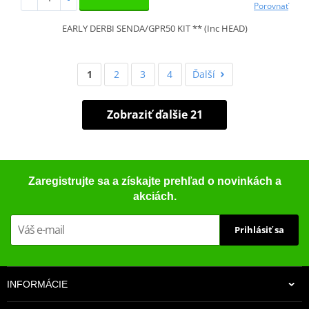
Porovnať
EARLY DERBI SENDA/GPR50 KIT ** (Inc HEAD)
1
2
3
4
Ďalší
Zobraziť ďalšie 21
Zaregistrujte sa a získajte prehľad o novinkách a
akciách.
Prihlásiť sa
INFORMÁCIE