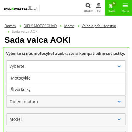
0
Hľadať
Účet
Košík
Menu
Hľadať
Domov
DIELY MOTO/ QUAD
Motor
Valce a príslušenstvo
Sada valca AOKI
Sada valca AOKI
Vyberte si náš motocykel a zobrazte si kompatibilné súčiastky:
Vyberte
Motocykle
Značka
Štvorkolky
Objem motora
Model