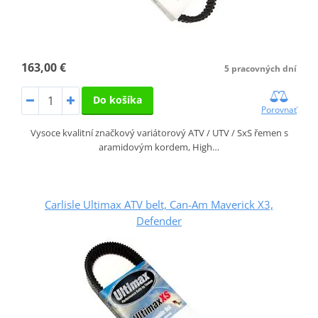
163,00 €
5 pracovných dní
Do košíka
Porovnať
Vysoce kvalitní značkový variátorový ATV / UTV / SxS řemen s
aramidovým kordem, High…
Carlisle Ultimax ATV belt, Can-Am Maverick X3,
Defender