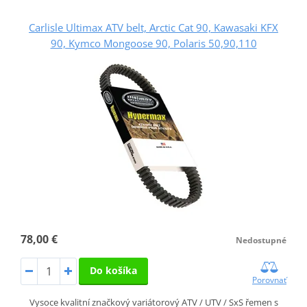
Carlisle Ultimax ATV belt, Arctic Cat 90, Kawasaki KFX
90, Kymco Mongoose 90, Polaris 50,90,110
78,00 €
Nedostupné
Do košíka
Porovnať
Vysoce kvalitní značkový variátorový ATV / UTV / SxS řemen s