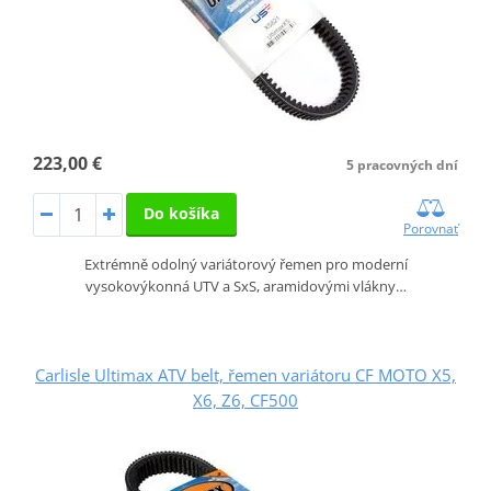
223,00 €
5 pracovných dní
Do košíka
Porovnať
Extrémně odolný variátorový řemen pro moderní
vysokovýkonná UTV a SxS, aramidovými vlákny…
Carlisle Ultimax ATV belt, řemen variátoru CF MOTO X5,
X6, Z6, CF500