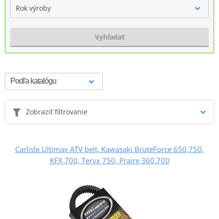
Rok výroby
Vyhľadať
Zobraziť filtrovanie
Carlisle Ultimax ATV belt, Kawasaki BruteForce 650,750,
KFX 700, Teryx 750, Praire 360,700