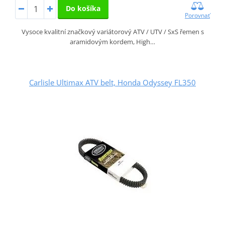
Do košíka
Porovnať
Vysoce kvalitní značkový variátorový ATV / UTV / SxS řemen s
aramidovým kordem, High…
Carlisle Ultimax ATV belt, Honda Odyssey FL350