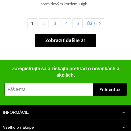
aramidovým kordem, High…
1
2
3
4
5
Ďalší
Zobraziť ďalšie 21
Zaregistrujte sa a získajte prehľad o novinkách a
akciách.
Prihlásiť sa
INFORMÁCIE
Všetko o nákupe