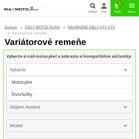
0
Hľadať
Účet
Košík
Menu
Hľadať
Domov
DIELY MOTO/ QUAD
NÁHRADNE DIELY ATV UTV
Variátorové remeňe
Variátorové remeňe
Vyberte si náš motocykel a zobrazte si kompatibilné súčiastky:
Vyberte
Motocykle
Značka
Štvorkolky
Objem motora
Model