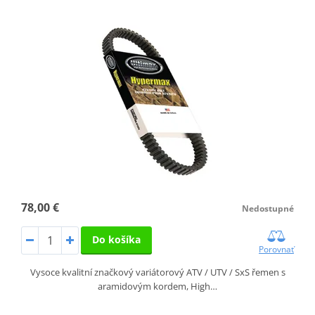
78,00 €
Nedostupné
Do košíka
Porovnať
Vysoce kvalitní značkový variátorový ATV / UTV / SxS řemen s
aramidovým kordem, High…