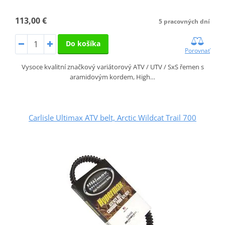
113,00 €
5 pracovných dní
Do košíka
Porovnať
Vysoce kvalitní značkový variátorový ATV / UTV / SxS řemen s
aramidovým kordem, High…
Carlisle Ultimax ATV belt, Arctic Wildcat Trail 700