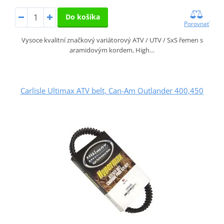
Do košíka
Porovnať
Vysoce kvalitní značkový variátorový ATV / UTV / SxS řemen s
aramidovým kordem, High…
Carlisle Ultimax ATV belt, Can-Am Outlander 400,450