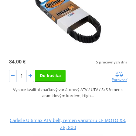
84,00 €
5 pracovných dní
Do košíka
Porovnať
Vysoce kvalitní značkový variátorový ATV / UTV / SxS řemen s
aramidovým kordem, High…
Carlisle Ultimax ATV belt, řemen variátoru CF MOTO X8,
Z8, 800