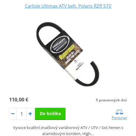
Carlisle Ultimax ATV belt, Polaris RZR 570
110,00 €
5 pracovných dní
Do košíka
Porovnať
Vysoce kvalitní značkový variátorový ATV / UTV / SxS řemen s
aramidovým kordem, High…