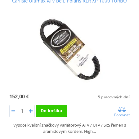
Carlisle Ultimax ATV belt, Polaris RZR XP 1000 TURBO
152,00 €
5 pracovných dní
Do košíka
Porovnať
Vysoce kvalitní značkový variátorový ATV / UTV / SxS řemen s
aramidovým kordem, High…