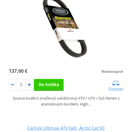
137,00 €
Nedostupné
Do košíka
Porovnať
Vysoce kvalitní značkový variátorový ATV / UTV / SxS řemen s
aramidovým kordem, High…
Carlisle Ultimax ATV belt, Arctic Cat 90