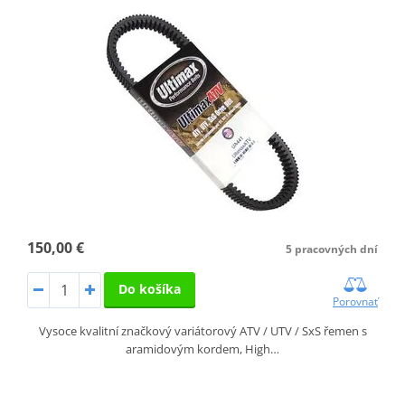
150,00 €
5 pracovných dní
Do košíka
Porovnať
Vysoce kvalitní značkový variátorový ATV / UTV / SxS řemen s
aramidovým kordem, High…