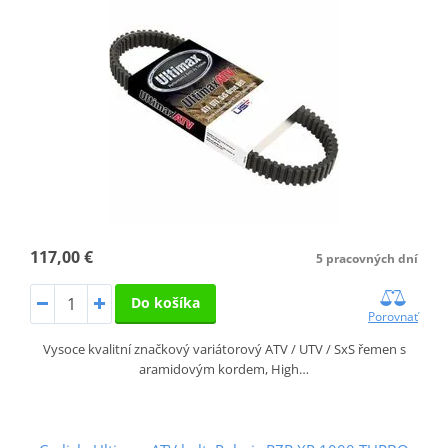
117,00 €
5 pracovných dní
Do košíka
Porovnať
Vysoce kvalitní značkový variátorový ATV / UTV / SxS řemen s
aramidovým kordem, High…