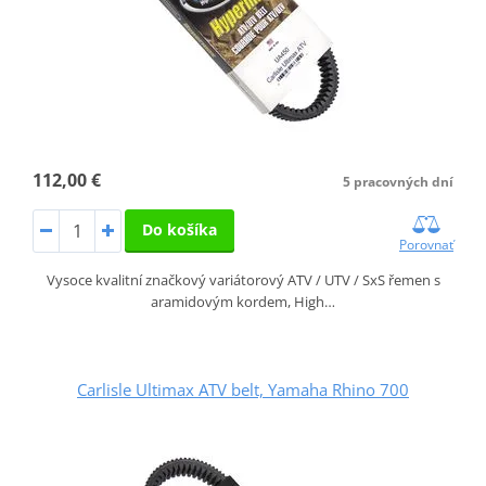
112,00 €
5 pracovných dní
Do košíka
Porovnať
Vysoce kvalitní značkový variátorový ATV / UTV / SxS řemen s
aramidovým kordem, High…
Carlisle Ultimax ATV belt, Yamaha Rhino 700