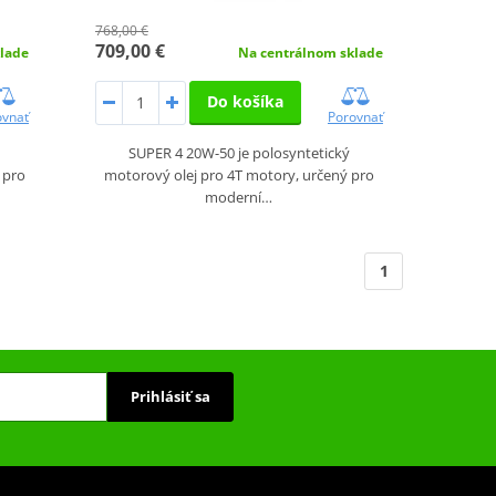
768,00 €
709,00 €
lade
Na centrálnom sklade
Do košíka
ovnať
Porovnať
SUPER 4 20W-50 je polosyntetický
 pro
motorový olej pro 4T motory, určený pro
moderní…
1
Prihlásiť sa