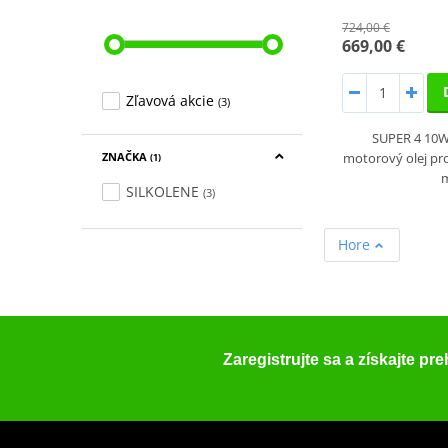
724,00 €
669,00 €
Zľavová akcie
(3)
SUPER 4 10W-
ZNAČKA
motorový olej pr
(1)
SILKOLENE
(3)
Hore
Zaregistrujte sa a získajte pr