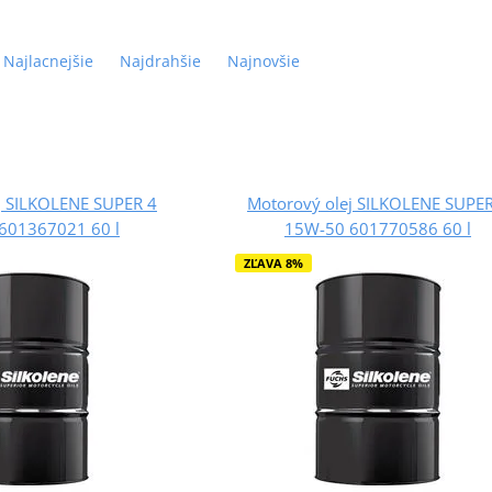
Najlacnejšie
Najdrahšie
Najnovšie
j SILKOLENE SUPER 4
Motorový olej SILKOLENE SUPER
601367021 60 l
15W-50 601770586 60 l
ZĽAVA 8%