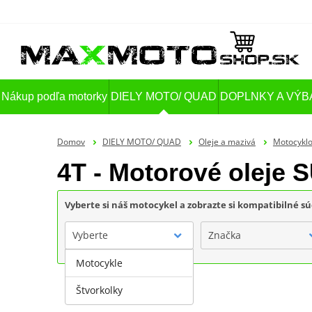
Nákup podľa motorky
DIELY MOTO/ QUAD
DOPLNKY A VÝB
Domov
DIELY MOTO/ QUAD
Oleje a mazivá
Motocyklo
4T - Motorové oleje
Vyberte si náš motocykel a zobrazte si kompatibilné sú
Vyberte
Značka
Motocykle
Štvorkolky