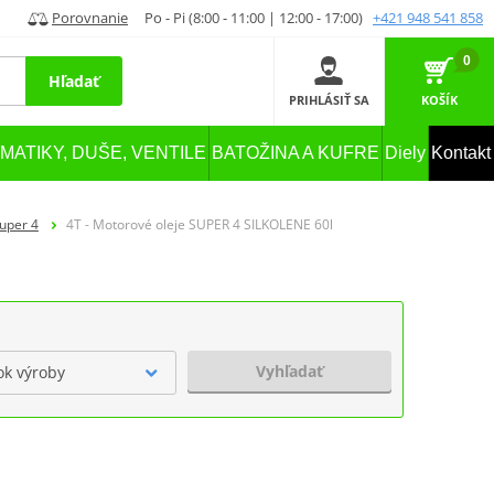
Porovnanie
Po - Pi (8:00 - 11:00 | 12:00 - 17:00)
+421 948 541 858
0
Hľadať
PRIHLÁSIŤ SA
KOŠÍK
MATIKY, DUŠE, VENTILE
BATOŽINA A KUFRE
Diely
Kontakt
uper 4
4T - Motorové oleje SUPER 4 SILKOLENE 60l
Vyhľadať
ok výroby