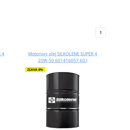
1
 4
Motorový olej SILKOLENE SUPER 4
20W-50 601416057 60 l
ZĽAVA 8%