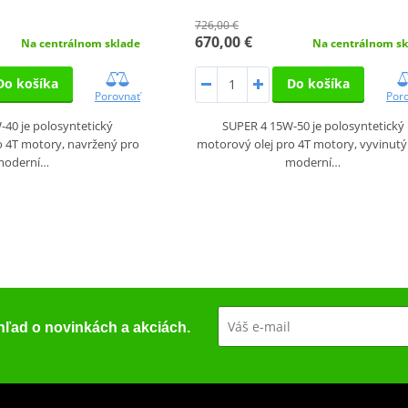
726,00 €
670,00 €
Na centrálnom sklade
Na centrálnom sk
Do košíka
Do košíka
Porovnať
Por
40 je polosyntetický
SUPER 4 15W-50 je polosyntetický
o 4T motory, navržený pro
motorový olej pro 4T motory, vyvinutý
moderní…
moderní…
ehľad o novinkách a akciách.