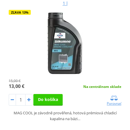
1 l
ZĽAVA 13%
15,00 €
13,00 €
Na centrálnom sklade
Do košíka
Porovnať
MAG COOL je závodně prověřená, hotová prémiová chladicí
kapalina na bázi…