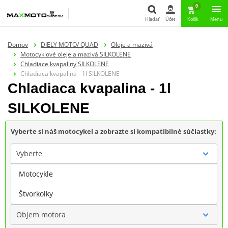
0
Hľadať
Účet
Košík
Menu
Hľadať
Domov
DIELY MOTO/ QUAD
Oleje a mazivá
Motocyklové oleje a mazivá SILKOLENE
Chladiace kvapaliny SILKOLENE
Chladiaca kvapalina - 1l SILKOLENE
Chladiaca kvapalina - 1l
SILKOLENE
Vyberte si náš motocykel a zobrazte si kompatibilné súčiastky:
Vyberte
Motocykle
Značka
Štvorkolky
Objem motora