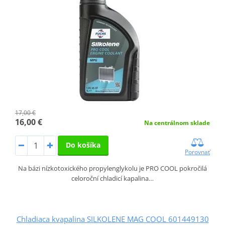
17,00 €
16,00 €
Na centrálnom sklade
Do košíka
Porovnať
Na bázi nízkotoxického propylenglykolu je PRO COOL pokročilá
celoroční chladicí kapalina…
Chladiaca kvapalina SILKOLENE MAG COOL 601449130