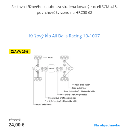
Sestava křížového kloubu, za studena kovaný z oceli SCM-415,
povrchově tvrzeno na HRC58-62
Krížový kĺb All Balls Racing 19-1007
ZĽAVA 29%
34,00 €
24,00 €
Na objednávku