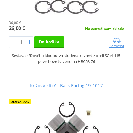
36,00 €
26,00 €
Na centrálnom sklade
Do košíka
Porovnať
Sestava křížového kloubu, za studena kovaný z oceli SCM-415,
povrchově tvrzeno na HRC58-76
Krížový kĺb All Balls Racing 19-1017
ZĽAVA 29%