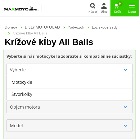
0
Hľadať
Účet
Košík
Menu
Hľadať
Domov
DIELY MOTO/ QUAD
Podvozok
Ložiskové sady
Krížové kĺby All Balls
Krížové kĺby All Balls
Vyberte si náš motocykel a zobrazte si kompatibilné súčiastky:
Vyberte
Motocykle
Značka
Štvorkolky
Objem motora
Model