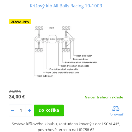
Krížový kĺb All Balls Racing 19-1003
ZĽAVA 29%
34,00 €
24,00 €
Na centrálnom sklade
Do košíka
Porovnať
Sestava křížového kloubu, za studena kovaný z oceli SCM-415,
povrchově tvrzeno na HRC58-63