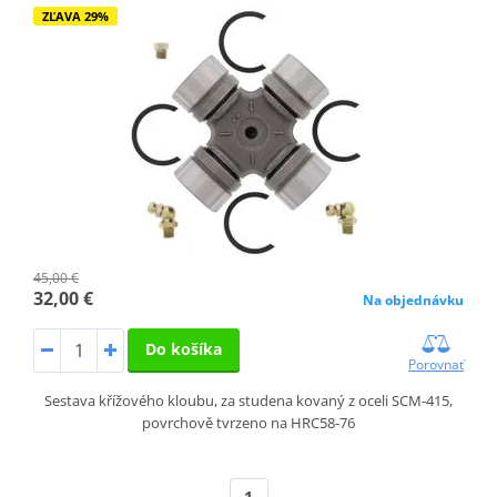
ZĽAVA 29%
45,00 €
32,00 €
Na objednávku
Do košíka
Porovnať
Sestava křížového kloubu, za studena kovaný z oceli SCM-415,
povrchově tvrzeno na HRC58-76
1