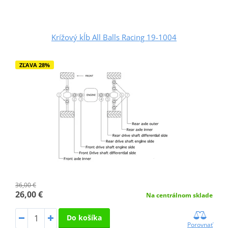
Krížový kĺb All Balls Racing 19-1004
ZĽAVA 28%
36,00 €
26,00 €
Na centrálnom sklade
Do košíka
Porovnať