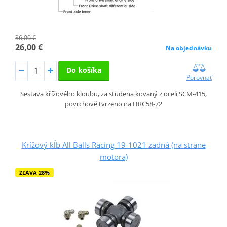
36,00 €
26,00 €
Na objednávku
Do košíka
Porovnať
Sestava křížového kloubu, za studena kovaný z oceli SCM-415,
povrchově tvrzeno na HRC58-72
Krížový kĺb All Balls Racing 19-1021 zadná (na strane
motora)
ZĽAVA 28%