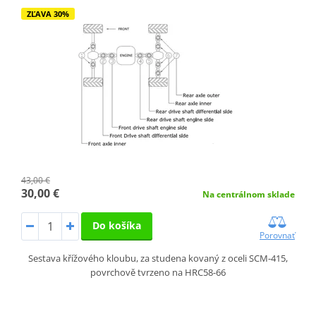
ZĽAVA 30%
43,00 €
30,00 €
Na centrálnom sklade
Do košíka
Porovnať
Sestava křížového kloubu, za studena kovaný z oceli SCM-415,
povrchově tvrzeno na HRC58-66