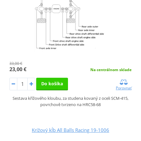
33,00 €
23,00 €
Na centrálnom sklade
Do košíka
Porovnať
Sestava křížového kloubu, za studena kovaný z oceli SCM-415,
povrchově tvrzeno na HRC58-68
Krížový kĺb All Balls Racing 19-1006