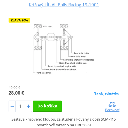
Krížový kĺb All Balls Racing 19-1001
ZĽAVA 30%
40,00 €
28,00 €
Na objednávku
Do košíka
Porovnať
Sestava křížového kloubu, za studena kovaný z oceli SCM-415,
povrchově tvrzeno na HRC58-61