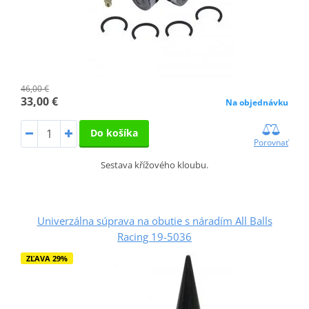
46,00 €
33,00 €
Na objednávku
Do košíka
Porovnať
Sestava křížového kloubu.
Univerzálna súprava na obutie s náradím All Balls
Racing 19-5036
ZĽAVA 29%