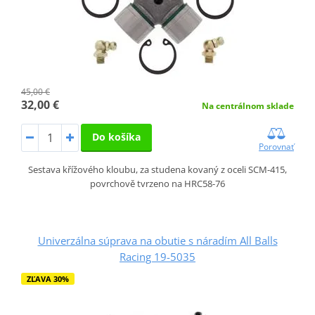
45,00 €
32,00 €
Na centrálnom sklade
Do košíka
Porovnať
Sestava křížového kloubu, za studena kovaný z oceli SCM-415,
povrchově tvrzeno na HRC58-76
Univerzálna súprava na obutie s náradím All Balls
Racing 19-5035
ZĽAVA 30%