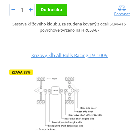
Do košíka
Porovnať
Sestava křížového kloubu, za studena kovaný z oceli SCM-415,
povrchově tvrzeno na HRC58-67
Krížový kĺb All Balls Racing 19-1009
ZĽAVA 28%