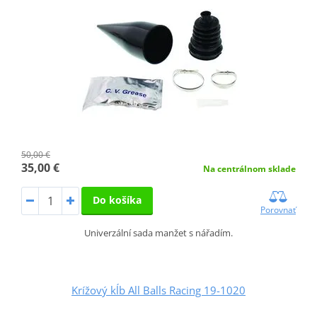
50,00 €
35,00 €
Na centrálnom sklade
Do košíka
Porovnať
Univerzální sada manžet s nářadím.
Krížový kĺb All Balls Racing 19-1020