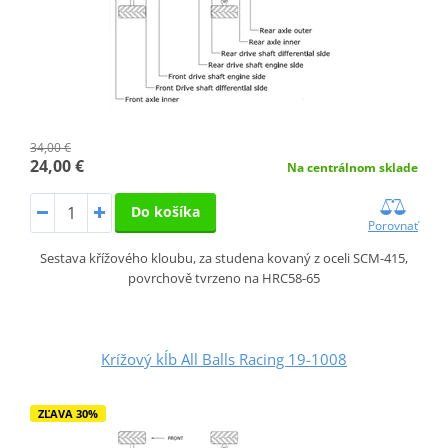
34,00 €
24,00 €
Na centrálnom sklade
Do košíka
Porovnať
Sestava křížového kloubu, za studena kovaný z oceli SCM-415,
povrchově tvrzeno na HRC58-65
Krížový kĺb All Balls Racing 19-1008
ZĽAVA 30%