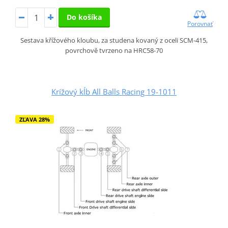
Do košíka
Porovnať
Sestava křížového kloubu, za studena kovaný z oceli SCM-415,
povrchově tvrzeno na HRC58-70
Krížový kĺb All Balls Racing 19-1011
ZĽAVA 28%