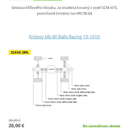
Sestava křížového kloubu, za studena kovaný z oceli SCM-415,
povrchově tvrzeno na HRC58-64
Krížový kĺb All Balls Racing 19-1010
ZĽAVA 28%
36,00 €
26,00 €
Na centrálnom sklade