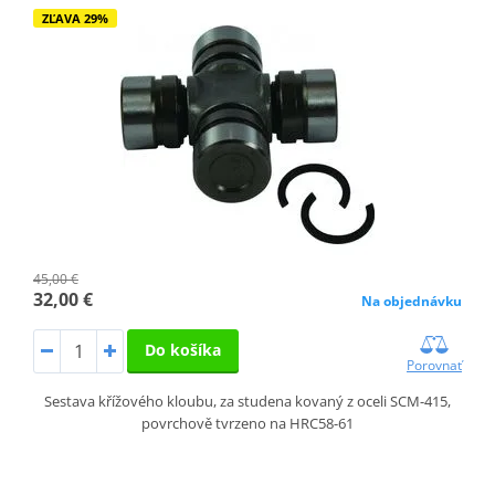
ZĽAVA 29%
45,00 €
32,00 €
Na objednávku
Do košíka
Porovnať
Sestava křížového kloubu, za studena kovaný z oceli SCM-415,
povrchově tvrzeno na HRC58-61