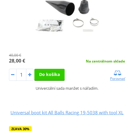
40,00 €
28,00 €
Na centrálnom sklade
Do košíka
Porovnať
Univerzální sada manžet s nářadím.
Universal boot kit All Balls Racing 19-5038 with tool XL
ZĽAVA 30%