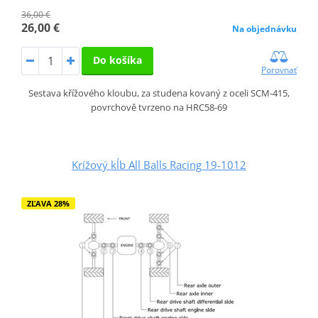
36,00 €
26,00 €
Na objednávku
Do košíka
Porovnať
Sestava křížového kloubu, za studena kovaný z oceli SCM-415,
povrchově tvrzeno na HRC58-69
Krížový kĺb All Balls Racing 19-1012
ZĽAVA 28%