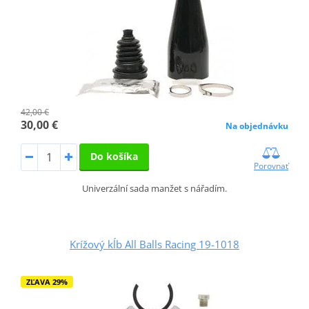
42,00 €
30,00 €
Na objednávku
Do košíka
Porovnať
Univerzální sada manžet s nářadím.
Krížový kĺb All Balls Racing 19-1018
ZĽAVA 29%