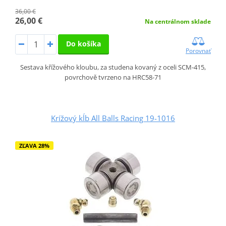
36,00 €
26,00 €
Na centrálnom sklade
Do košíka
Porovnať
Sestava křížového kloubu, za studena kovaný z oceli SCM-415,
povrchově tvrzeno na HRC58-71
Krížový kĺb All Balls Racing 19-1016
ZĽAVA 28%