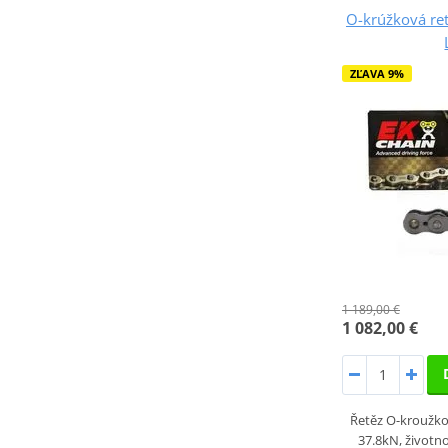
O-krúžková re
ZĽAVA 9%
1 189,00 €
1 082,00 €
Řetěz O-kroužkov
37.8kN, životno