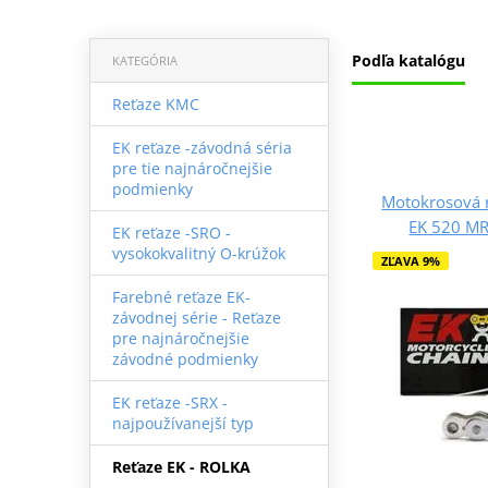
Podľa katalógu
KATEGÓRIA
Reťaze KMC
EK reťaze -závodná séria
pre tie najnáročnejšie
podmienky
Motokrosová r
EK 520 MR
EK reťaze -SRO -
vysokokvalitný O-krúžok
ZĽAVA 9%
Farebné reťaze EK-
závodnej série - Reťaze
pre najnáročnejšie
závodné podmienky
EK reťaze -SRX -
najpoužívanejší typ
Reťaze EK - ROLKA