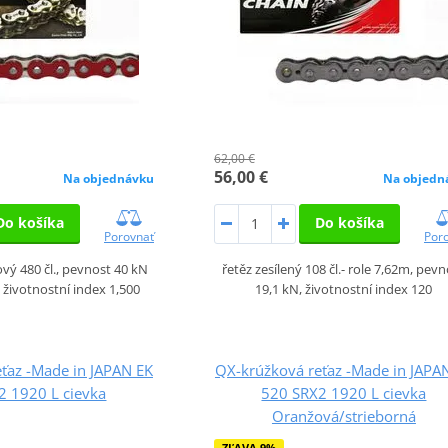
62,00 €
56,00 €
Na objedn
Na objednávku
Do košíka
Do košíka
Por
Porovnať
řetěz zesílený 108 čl.- role 7,62m, pev
vý 480 čl., pevnost 40 kN
19,1 kN, životnostní index 120
, životnostní index 1,500
ťaz -Made in JAPAN EK
QX-krúžková reťaz -Made in JAPA
2 1920 L cievka
520 SRX2 1920 L cievka
Oranžová/strieborná
ZĽAVA 9%