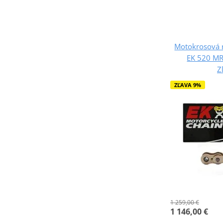
Motokrosová r
EK 520 MR
Z
ZĽAVA 9%
1 259,00 €
1 146,00 €