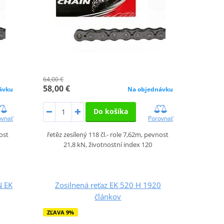
64,00 €
58,00 €
ávku
Na objednávku
Do košíka
ovnať
Porovnať
nost
řetěz zesílený 118 čl.- role 7,62m, pevnost
21,8 kN, životnostní index 120
N EK
Zosilnená reťaz EK 520 H 1920
článkov
ZĽAVA 9%