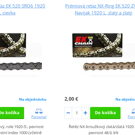
ťaz EK 520 SRO6 1920
Prémiová reťaz NX-Ring EK 520 
L cievka
Navijak 1920 L, zlatý a zlatý
2,00 €
Na objednávku
Na objedn
Do košíka
Do košíka
Porovnať
Por
ý, role 1920 čl., pevnost
Řetěz NX-kroužkový zlatá/zlatá 1920 č
stní index 1000 (včetně
pevnost 48,9, kN