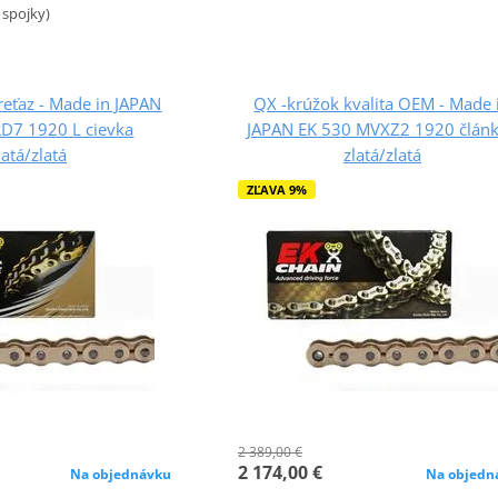
spojky)
eťaz - Made in JAPAN
QX -krúžok kvalita OEM - Made 
D7 1920 L cievka
JAPAN EK 530 MVXZ2 1920 člán
latá/zlatá
zlatá/zlatá
ZĽAVA 9%
2 389,00 €
2 174,00 €
Na objednávku
Na objedn