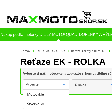
Nákup podľa motorky
DIELY MOTO/ QUAD
DOPLNKY A VÝB
Domov
DIELY MOTO/ QUAD
Reťaze, rozety a REMENE
Reťaze EK - ROLKA
Vyberte si náš motocykel a zobrazte si kompatibilné sú
Vyberte
Značka
Motocykle
Štvorkolky