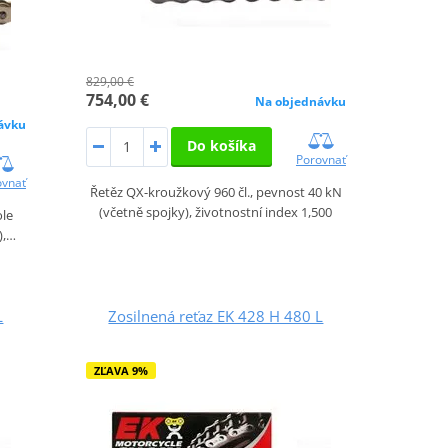
829,00 €
754,00 €
Na objednávku
ávku
Do košíka
Porovnať
ovnať
Řetěz QX-kroužkový 960 čl., pevnost 40 kN
(včetně spojky), životnostní index 1,500
ole
),…
L
Zosilnená reťaz EK 428 H 480 L
ZĽAVA 9%