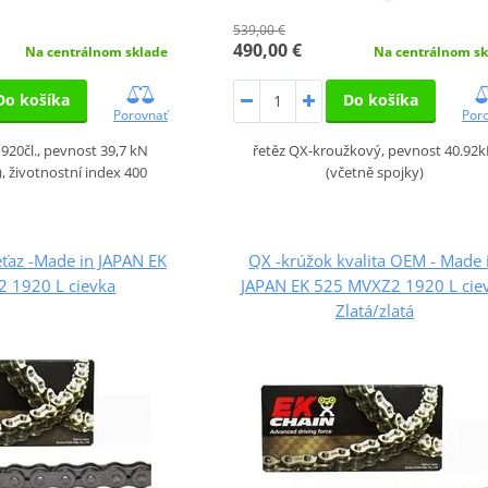
539,00 €
490,00 €
Na centrálnom sklade
Na centrálnom sk
Do košíka
Do košíka
Porovnať
Por
1920čl., pevnost 39,7 kN
řetěz QX-kroužkový, pevnost 40.92
), životnostní index 400
(včetně spojky)
ťaz -Made in JAPAN EK
QX -krúžok kvalita OEM - Made 
2 1920 L cievka
JAPAN EK 525 MVXZ2 1920 L cie
Zlatá/zlatá