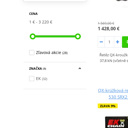
CENA
1 €
3 220 €
1 569,00 €
1 428,00 €
Zľavová akcie
(28)
Řetěz QX-kroužko
37,8 kN (včetně 
ZNAČKA
(1)
EK
(32)
QX-krúžková re
530 SRX2
ZĽAVA 9%