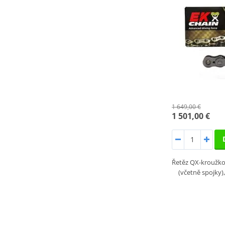
1 649,00 €
1 501,00 €
Řetěz QX-kroužkov
(včetně spojky)