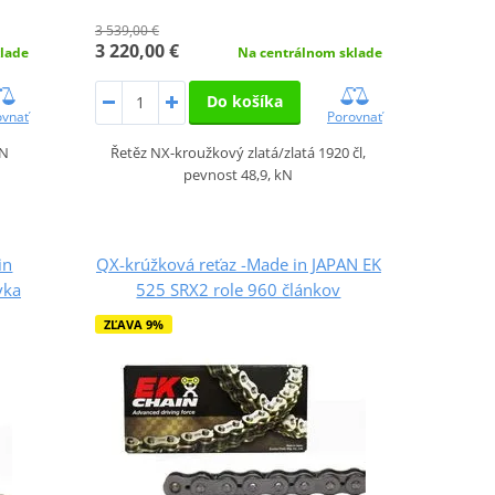
3 539,00 €
3 220,00 €
lade
Na centrálnom sklade
Do košíka
ovnať
Porovnať
kN
Řetěz NX-kroužkový zlatá/zlatá 1920 čl,
pevnost 48,9, kN
in
QX-krúžková reťaz -Made in JAPAN EK
vka
525 SRX2 role 960 článkov
ZĽAVA 9%