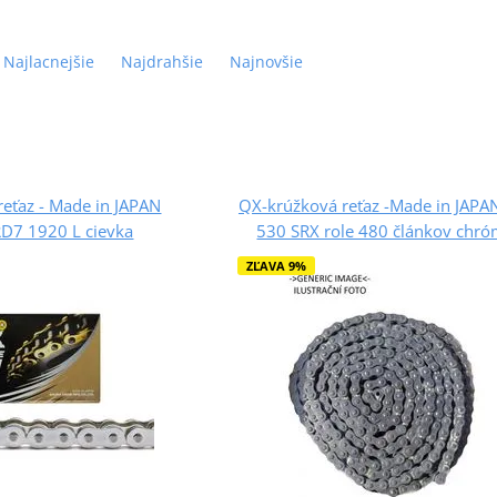
Najlacnejšie
Najdrahšie
Najnovšie
eťaz - Made in JAPAN
QX-krúžková reťaz -Made in JAPA
D7 1920 L cievka
530 SRX role 480 článkov chr
ZĽAVA 9%