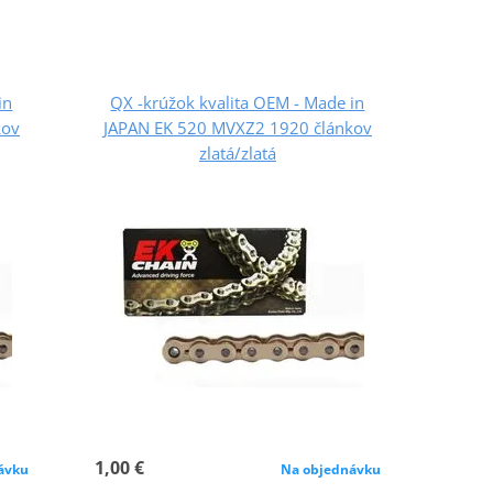
in
QX -krúžok kvalita OEM - Made in
kov
JAPAN EK 520 MVXZ2 1920 článkov
zlatá/zlatá
1,00 €
ávku
Na objednávku