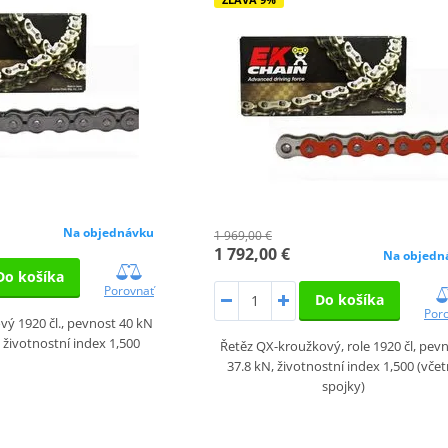
Na objednávku
1 969,00 €
1 792,00 €
Na objedn
Do košíka
Porovnať
Do košíka
Por
ý 1920 čl., pevnost 40 kN
, životnostní index 1,500
Řetěz QX-kroužkový, role 1920 čl, pev
37.8 kN, životnostní index 1,500 (vče
spojky)