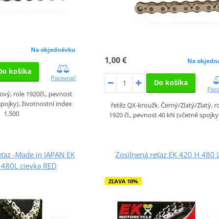
Na objednávku
1,00 €
Na objedn
Do košíka
Porovnať
Do košíka
Por
vý, role 1920čl., pevnost
spojky), životnostní index
řetěz QX-kroužk. Černý/Zlatý/Zlatý, r
1,500
1920 čl., pevnost 40 kN (včetně spojky
ťaz -Made in JAPAN EK
Zosilnená reťaz EK 420 H 480 
 480L cievka RED
ZĽAVA 10%