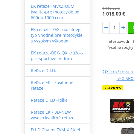
EK reťaze -MVXZ-OEM
1 119,00 €
kvalita-pre motocykle od
1 018,00 €
600do 1000 ccm
EK reťaze -ZVX- najsilnejší
typ vhodné pre motocykle
s vysokým výkonom
řetěz závodní 
(včetně spojky
EK reťaze-DEX- QX krúžok-
pre športové endurá
Reťaze D.I.D.
QX-krúžková re
520 SRX
Reťaze EK - zosilnené
reťaze
ZĽAVA 9%
Reťaze D.I.D -rolka
Reťaze EK - 3D-NEW
vysoko kvalitné reťaze
D.I.D Chains ZVM-X Steel