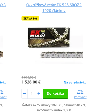
ZVX3
O-krúžková reťaz EK 525 SROZ2
1920 článkov
ZĽAVA 9%
1 679,00 €
1 528,00 €
ávku
Na objednávku
Do košíka
ovnať
Porovnať
l,
Řetěz O-kroužkový 1920 čl., pevnost 40 kN,
životnostní index 1,000