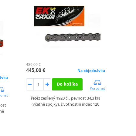
489,00 €
445,00 €
Na objednávku
ávku
Do košíka
Porovnať
ovnať
řetěz zesílený 1920 čl., pevnost 34,3 kN
(včetně spojky), životnostní index 120
nost
tně