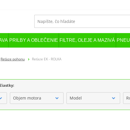
AVA
PRILBY A OBLEČENIE
FILTRE, OLEJE A MAZIVÁ
PNEU
Reťaze pohonu
Reťaze EK - ROLKA
čiastky:
Objem motora
Model
R