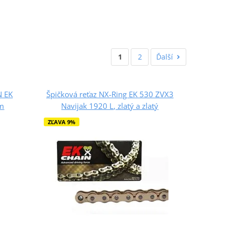
1
2
Ďalší
N EK
Špičková reťaz NX-Ring EK 530 ZVX3
óm
Navijak 1920 L, zlatý a zlatý
ZĽAVA 9%