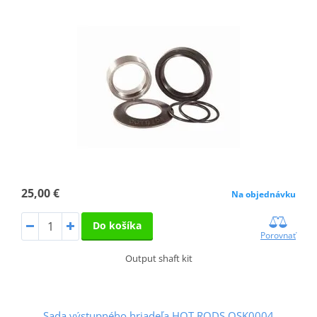
25,00 €
Na objednávku
Do košíka
Porovnať
Output shaft kit
Sada výstupného hriadeľa HOT RODS OSK0004