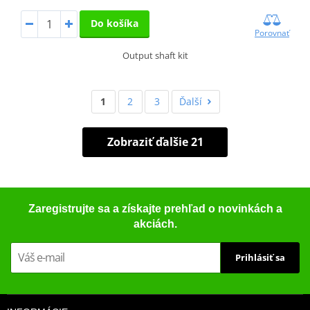
Do košíka
Porovnať
Output shaft kit
1
2
3
Ďalší
Zobraziť ďalšie 21
Zaregistrujte sa a získajte prehľad o novinkách a
akciách.
Prihlásiť sa