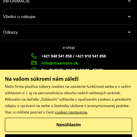
INFORMÁCIE
Všetko o nákupe
Odkazy
e-shop
+421 948 541 858 / +421 918 541 858
info@maxmoto.sk
Po - Pi (8:00 - 11:00 | 12:00 - 17:00)
MA
X
MOTO s.r.o.
Na vašom súkromí nám záleží
Slovenských dobrovoľníkov 1439
Naša firma používa súbory cookies na zaistenie funkčnosti webu a s vaším
022 01 Čadca
súhlasom o. i. aj na personalizáciu obsahu našich webových stránok.
Kliknutím na tlačidlo „Súhlasím“ súhlasíte s využívaním cookies a predaním
údajov o správaní na webe a štatistiky uložene v anonymizovanej podobe.
Viac si môžete pozrieť v časti
cookies nastavenia
.
Facebook
Nesúhlasím
Copyright © 2026 www.maxmotoshop.sk
Všetky práva vyhradené