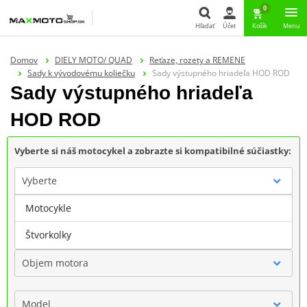
0
Hľadať
Účet
Košík
Menu
Hľadať
Domov
DIELY MOTO/ QUAD
Reťaze, rozety a REMENE
Sady k vývodovému koliečku
Sady výstupného hriadeľa HOD ROD
Sady výstupného hriadeľa
HOD ROD
Vyberte si náš motocykel a zobrazte si kompatibilné súčiastky:
Vyberte
Motocykle
Značka
Štvorkolky
Objem motora
Model