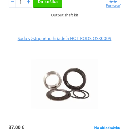
Do košíka
Porovnať
Output shaft kit
Sada výstupného hriadeľa HOT RODS OSK0009
37,00 €
Na objednávku