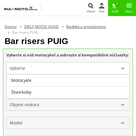
0
Hľadať
Účet
Košík
Menu
Hľadať
Domov
DIELY MOTO/ QUAD
Riaditká a príslušenstvo
Bar risers PUIG
Bar risers PUIG
Vyberte si náš motocykel a zobrazte si kompatibilné súčiastky:
Vyberte
Motocykle
Značka
Štvorkolky
Objem motora
Model