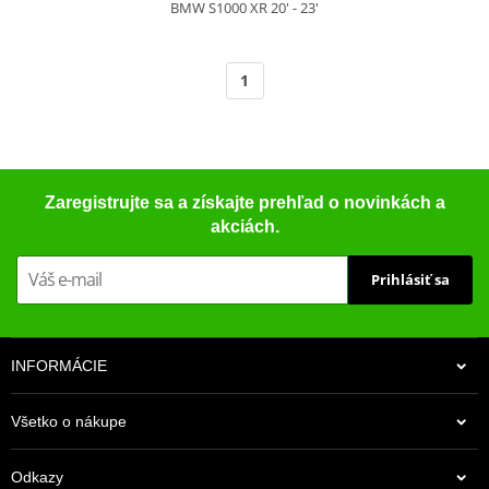
BMW S1000 XR 20' - 23'
1
Zaregistrujte sa a získajte prehľad o novinkách a
akciách.
Prihlásiť sa
INFORMÁCIE
Všetko o nákupe
Odkazy