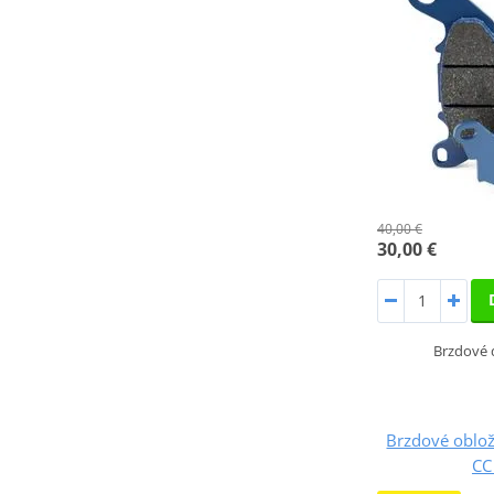
40,00 €
30,00 €
Brzdové 
Brzdové oblo
CC