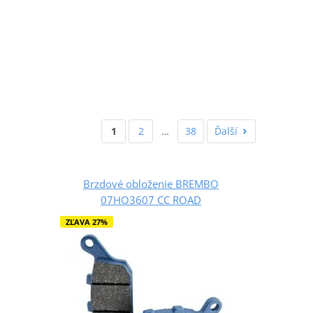
1
2
…
38
Ďalší
Brzdové obloženie BREMBO
07HO3607 CC ROAD
ZĽAVA 27%