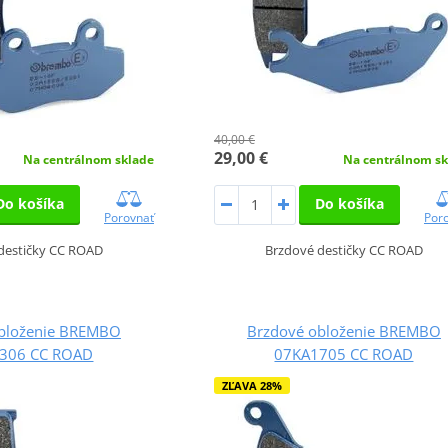
40,00 €
29,00 €
Na centrálnom sklade
Na centrálnom sk
Do košíka
Do košíka
Porovnať
Por
destičky CC ROAD
Brzdové destičky CC ROAD
bloženie BREMBO
Brzdové obloženie BREMBO
306 CC ROAD
07KA1705 CC ROAD
ZĽAVA 28%