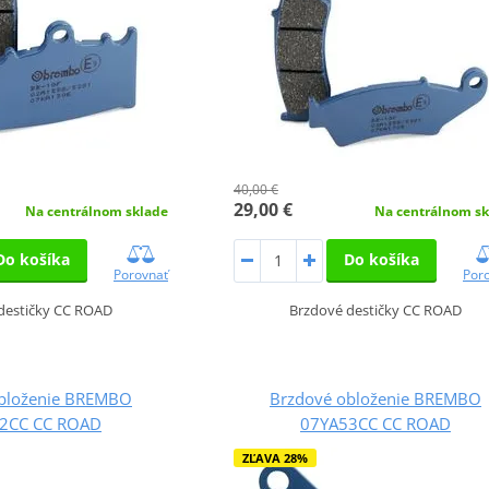
40,00 €
29,00 €
Na centrálnom sklade
Na centrálnom sk
Do košíka
Do košíka
Porovnať
Por
destičky CC ROAD
Brzdové destičky CC ROAD
bloženie BREMBO
Brzdové obloženie BREMBO
2CC CC ROAD
07YA53CC CC ROAD
ZĽAVA 28%