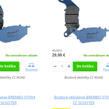
40,00 €
29,00 €
Na centrálnom sklade
Na centrálnom sk
Do košíka
Do košíka
Porovnať
Por
destičky CC ROAD
Brzdové destičky CC ROAD
ženie BREMBO 07004
Brzdové obloženie BREMBO 07
 SCOOTER
CC SCOOTER