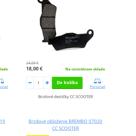
24,00 €
18,00 €
lade
Na centrálnom sklade
Do košíka
ovnať
Porovnať
Brzdové destičky CC SCOOTER
019
Brzdové obloženie BREMBO 07020
CC SCOOTER