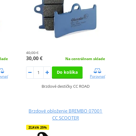
40,00 €
30,00 €
lade
Na centrálnom sklade
Do košíka
ovnať
Porovnať
Brzdové destičky CC ROAD
Brzdové obloženie BREMBO 07001
CC SCOOTER
ZĽAVA 25%