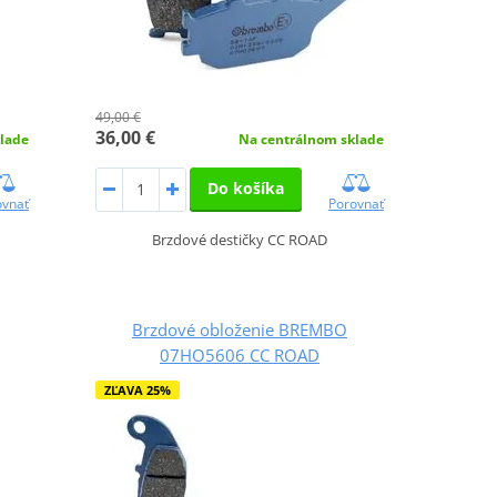
49,00 €
36,00 €
lade
Na centrálnom sklade
Do košíka
ovnať
Porovnať
Brzdové destičky CC ROAD
Brzdové obloženie BREMBO
07HO5606 CC ROAD
ZĽAVA 25%