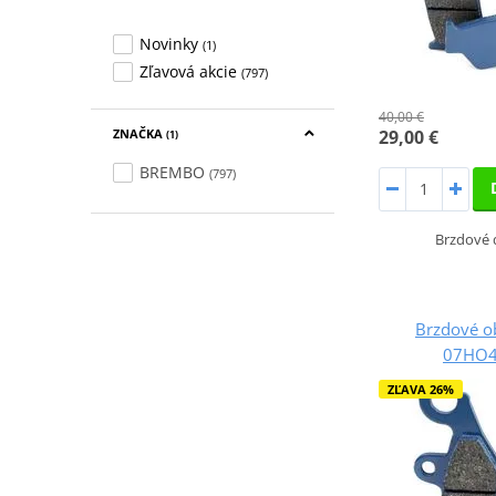
Novinky
(1)
Zľavová akcie
(797)
40,00 €
ZNAČKA
29,00 €
(1)
BREMBO
(797)
Brzdové 
Brzdové o
07HO4
ZĽAVA 26%