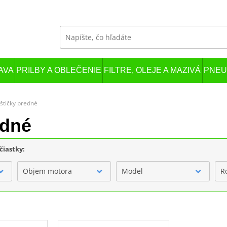
AVA
PRILBY A OBLEČENIE
FILTRE, OLEJE A MAZIVÁ
PNEU
štičky predné
edné
čiastky:
Objem motora
Model
R