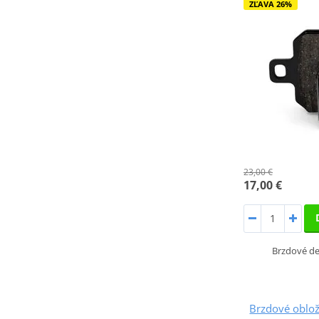
ZĽAVA 26%
23,00 €
17,00 €
Brzdové d
Brzdové oblo