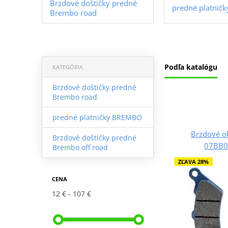
Brzdové doštičky predné
predné platni
Brembo road
Podľa katalógu
KATEGÓRIA
Brzdové doštičky predné
Brembo road
predné platničky BREMBO
Brzdové o
Brzdové doštičky predné
07BB0
Brembo off road
ZĽAVA 28%
CENA
12 €
107 €