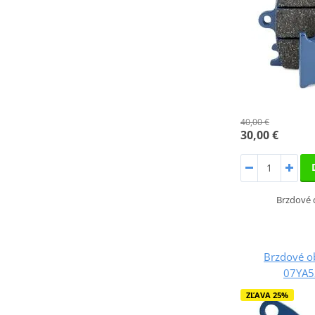
40,00 €
30,00 €
Brzdové 
Brzdové o
07YA5
ZĽAVA 25%