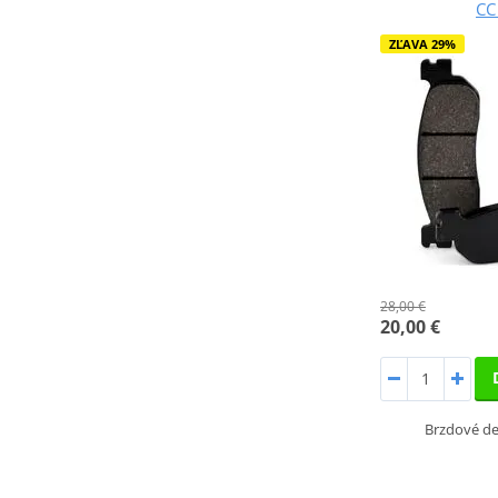
CC
ZĽAVA 29%
28,00 €
20,00 €
Brzdové d