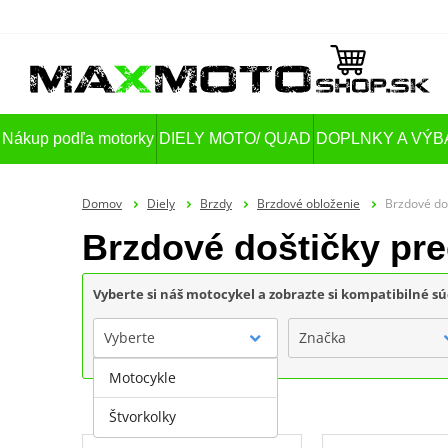
Nákup podľa motorky
DIELY MOTO/ QUAD
DOPLNKY A VÝB
Domov
Diely
Brzdy
Brzdové obloženie
Brzdové do
Brzdové doštičky pr
Vyberte si náš motocykel a zobrazte si kompatibilné sú
Vyberte
Značka
Motocykle
Štvorkolky