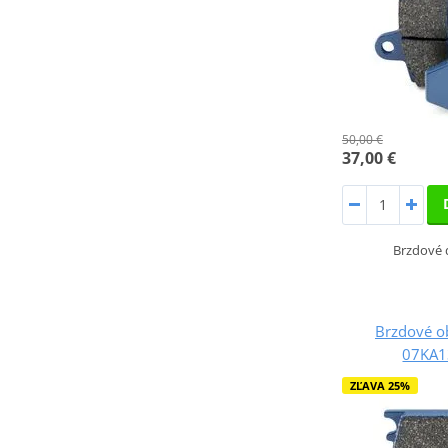
50,00 €
37,00 €
Brzdové 
Brzdové o
07KA1
ZĽAVA 25%