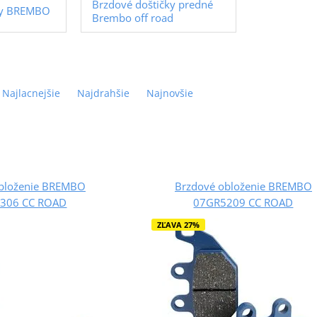
Brzdové doštičky predné
čky BREMBO
Brembo off road
Najlacnejšie
Najdrahšie
Najnovšie
bloženie BREMBO
Brzdové obloženie BREMBO
306 CC ROAD
07GR5209 CC ROAD
ZĽAVA 27%