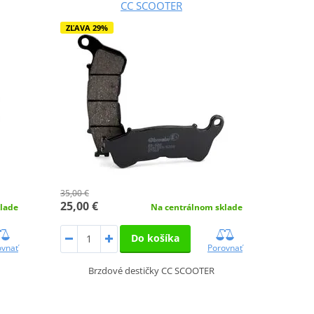
CC SCOOTER
ZĽAVA 29%
35,00 €
25,00 €
lade
Na centrálnom sklade
Do košíka
ovnať
Porovnať
Brzdové destičky CC SCOOTER