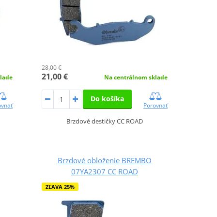
28,00 €
21,00 €
lade
Na centrálnom sklade
Do košíka
ovnať
Porovnať
Brzdové destičky CC ROAD
Brzdové obloženie BREMBO
07YA2307 CC ROAD
ZĽAVA 25%