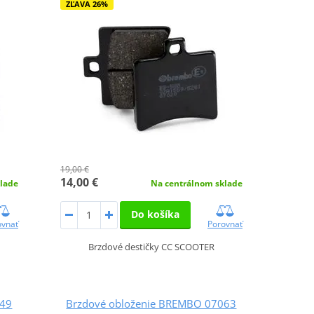
ZĽAVA 26%
19,00 €
14,00 €
lade
Na centrálnom sklade
Do košíka
ovnať
Porovnať
Brzdové destičky CC SCOOTER
049
Brzdové obloženie BREMBO 07063