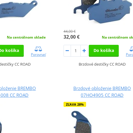
44,00 €
32,00 €
Na centrálnom sklade
Na centrálnom sk
Do košíka
Do košíka
Porovnať
Por
destičky CC ROAD
Brzdové destičky CC ROAD
bloženie BREMBO
Brzdové obloženie BREMBO
008 CC ROAD
07HO4905 CC ROAD
ZĽAVA 28%