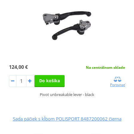
124,00 €
Na centrálnom sklade
Do košíka
Porovnať
Pivot unbreakable lever - black
Sada páčiek s kĺbom POLISPORT 8487200062 čierna