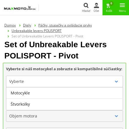
0
Hľadať
Účet
Košík
Menu
Hľadať
Domov
Diely
Páčky, stupačky a ovládacie prvky
Unbreakable levers POLISPORT
Set of Unbreakable Levers POLISPORT - Pivot
Set of Unbreakable Levers
POLISPORT - Pivot
Vyberte si náš motocykel a zobrazte si kompatibilné súčiastky:
Vyberte
Motocykle
Značka
Štvorkolky
Objem motora