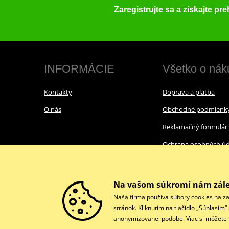
Zaregistrujte sa a získajte pr
INFORMÁCIE
Všetko o nák
Kontakty
Doprava a platba
O nás
Obchodné podmienk
Reklamačný formulár
Ochrana osobných úd
Cookies
Na vašom súkromí nám zále
Naša firma používa súbory cookies na za
stránok. Kliknutím na tlačidlo „Súhlasím
anonymizovanej podobe. Viac si môžete p