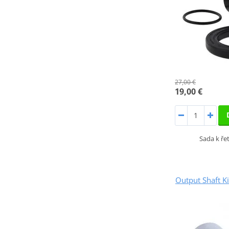
27,00 €
19,00 €
Sada k ř
Output Shaft 