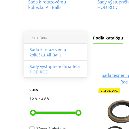
Sada k reťazovému
Sady výstupnéh
koliečku All Balls
HOD ROD
Podľa katalógu
KATEGÓRIA
Sada k reťazovému
koliečku All Balls
Sady výstupného hriadeľa
HOD ROD
Sada tesnení p
Rac
CENA
ZĽAVA 29%
15 €
29 €
Zľavová akcie