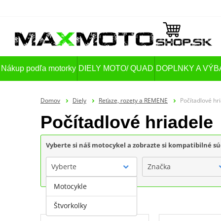
Nákup podľa motorky
DIELY MOTO/ QUAD
DOPLNKY A VÝB
Domov
Diely
Reťaze, rozety a REMENE
Počítadlové hr
Počítadlové hriadele
Vyberte si náš motocykel a zobrazte si kompatibilné sú
Vyberte
Značka
Motocykle
Štvorkolky