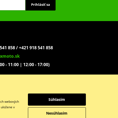
Prihlásiť sa
541 858 / +421 918 541 858
xmoto.sk
:00 - 11:00 | 12:00 - 17:00)
ovoľníkov 1439
Súhlasím
šich webových
y uložene v
Nesúhlasím