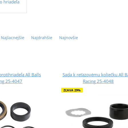
o hriadeľa
Najlacnejšie
Najdrahšie
Najnovšie
rotihriadeľa All Balls
Sada k reťazovému koliečku All B
ing 25-4047
Racing 25-4048
ZĽAVA 29%