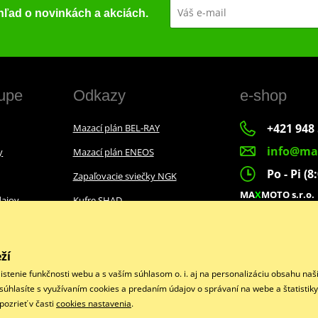
ehľad o novinkách a akciách.
upe
Odkazy
e-shop
+421 948 
Mazací plán BEL-RAY
info@ma
y
Mazací plán ENEOS
Po - Pi (8
Zapaľovacie sviečky NGK
MA
X
MOTO s.r.o.
ajov
Kufre SHAD
Slovenských dobr
022 01 Čadca
ží
istenie funkčnosti webu a s vaším súhlasom o. i. aj na personalizáciu obsahu na
Facebook
“ súhlasíte s využívaním cookies a predaním údajov o správaní na webe a štatistik
ozrieť v časti
cookies nastavenia
.
Copyright © 2026 www.maxmotoshop.sk
Všetky práva vyhradené