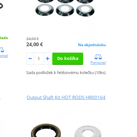
lade
34,00 €
24,00 €
Na objednávku
ovnať
Do košíka
Porovnať
Sada podložek k řetězovému kolečku (10ks)
S
Output Shaft Kit HOT RODS HR00164