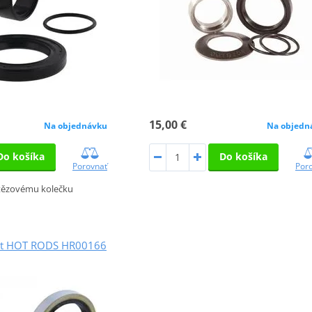
15,00 €
Na objednávku
Na objedn
Do košíka
Do košíka
Porovnať
Por
etězovému kolečku
Kit HOT RODS HR00166