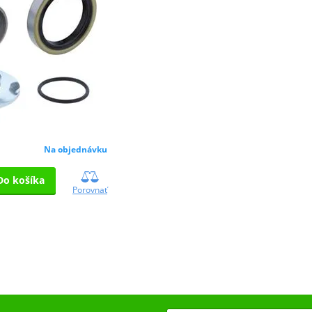
Na objednávku
Do košíka
Porovnať