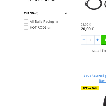
(4)
ZNAČKA
(2)
All Balls Racing
(4)
28,00 €
HOT RODS
(3)
20,00 €
Sada k ř
Sada tesnení p
Rac
ZĽAVA 30%