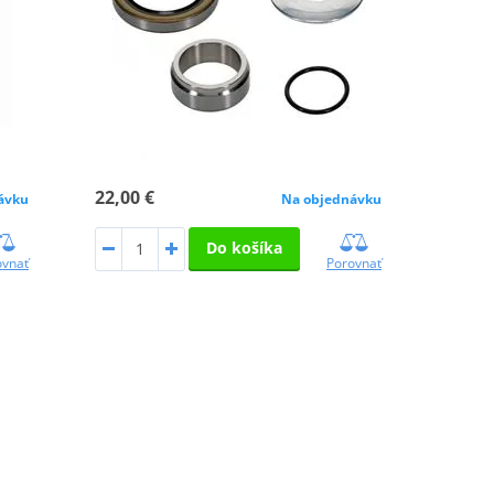
22,00 €
Na objednávku
ávku
Do košíka
Porovnať
ovnať