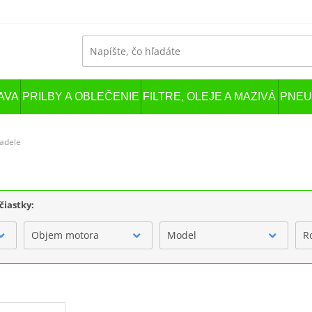
AVA
PRILBY A OBLEČENIE
FILTRE, OLEJE A MAZIVÁ
PNEU
iadele
čiastky:
Objem motora
Model
R