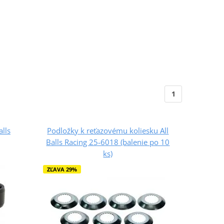
1
alls
Podložky k reťazovému koliesku All
Balls Racing 25-6018 (balenie po 10
ks)
ZĽAVA 29%