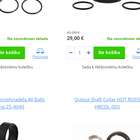
41,00 €
29,00 €
Na centrálnom sklade
Na centrálnom sk
Do košíka
Do košíka
Porovnať
Por
etězovému kolečku
Sada k řetězovému kolečku
rotihriadeľa All Balls
Output Shaft Collar HOT ROD
ing 25-4049
HRCOL-005