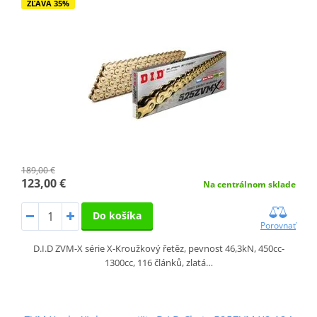
ZĽAVA 35%
189,00 €
123,00 €
Na centrálnom sklade
Do košíka
Porovnať
D.I.D ZVM-X série X-Kroužkový řetěz, pevnost 46,3kN, 450cc-
1300cc, 116 článků, zlatá…