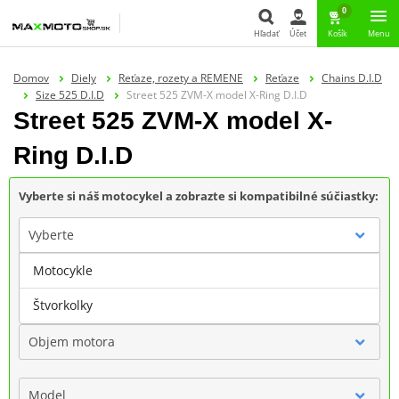
0
Hľadať
Účet
Košík
Menu
Hľadať
Domov
Diely
Reťaze, rozety a REMENE
Reťaze
Chains D.I.D
Size 525 D.I.D
Street 525 ZVM-X model X-Ring D.I.D
Street 525 ZVM-X model X-
Ring D.I.D
Vyberte si náš motocykel a zobrazte si kompatibilné súčiastky:
Vyberte
Motocykle
Značka
Štvorkolky
Objem motora
Model