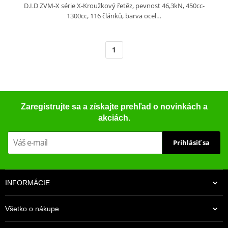
D.I.D ZVM-X série X-Kroužkový řetěz, pevnost 46,3kN, 450cc-
1300cc, 116 článků, barva ocel…
1
Zaregistrujte sa a získajte prehľad o novinkách a
akciách.
Prihlásiť sa
INFORMÁCIE
Všetko o nákupe