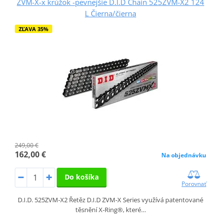
ZVM-X-x krúžok -pevnejšie D.I.D Chain 525ZVM-X2 124
L Čierna/čierna
ZĽAVA 35%
249,00 €
162,00 €
Na objednávku
Do košíka
Porovnať
D.I.D. 525ZVM-X2 Řetěz D.I.D ZVM-X Series využívá patentované
těsnění X-Ring®, které…