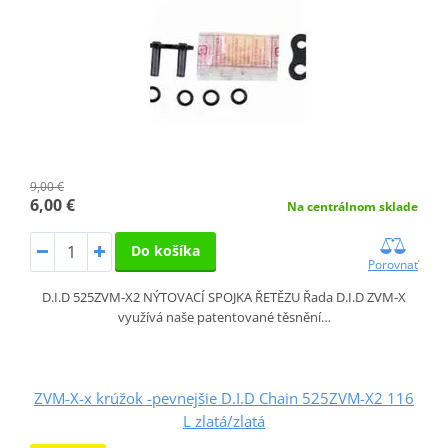
9,00 €
6,00 €
Na centrálnom sklade
Do košíka
Porovnať
D.I.D 525ZVM-X2 NÝTOVACÍ SPOJKA ŘETĚZU Řada D.I.D ZVM-X
využívá naše patentované těsnění…
ZVM-X-x krúžok -pevnejšie D.I.D Chain 525ZVM-X2 116
L zlatá/zlatá