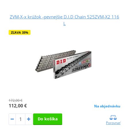
ZVM-X-x krúžok -pevnejšie D.I.D Chain 525ZVM-X2 116
L
ZĽAVA 35%
172,00 €
112,00 €
Na objednávku
Do košíka
Porovnať