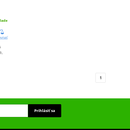
lade
ovnať
s
®,
1
Prihlásiť sa