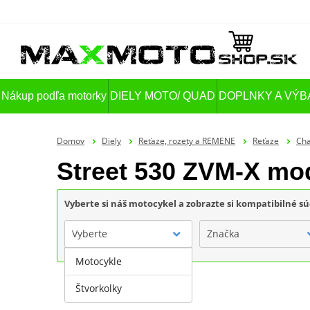
Nákup podľa motorky
DIELY MOTO/ QUAD
DOPLNKY A VÝB
Domov
Diely
Reťaze, rozety a REMENE
Reťaze
Cha
Street 530 ZVM-X mod
Vyberte si náš motocykel a zobrazte si kompatibilné sú
Vyberte
Značka
Motocykle
Štvorkolky