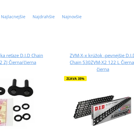
Najlacnejšie
Najdrahšie
Najnovšie
ka reťaze D.I.D Chain
ZVM-X-x krúžok -pevnejšie D.I.
 ZJ Čierna/čierna
Chain 530ZVM-X2 122 L Čierna
čierna
ZĽAVA 35%