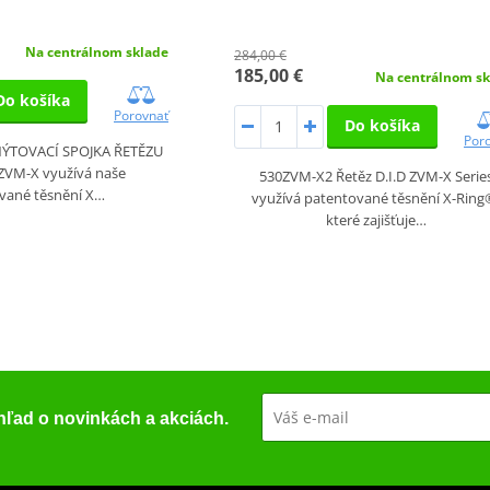
Na centrálnom sklade
284,00 €
185,00 €
Na centrálnom sk
Do košíka
Porovnať
Do košíka
Por
 NÝTOVACÍ SPOJKA ŘETĚZU
 ZVM-X využívá naše
530ZVM-X2 Řetěz D.I.D ZVM-X Serie
vané těsnění X…
využívá patentované těsnění X-Ring
které zajišťuje…
ehľad o novinkách a akciách.