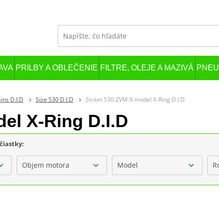
AVA
PRILBY A OBLEČENIE
FILTRE, OLEJE A MAZIVÁ
PNEU
ins D.I.D
Size 530 D.I.D
Street 530 ZVM-X model X-Ring D.I.D
el X-Ring D.I.D
čiastky:
Objem motora
Model
R