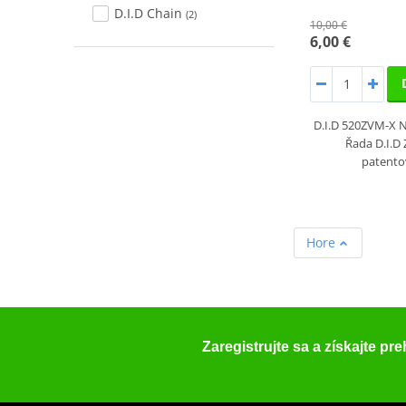
D.I.D Chain
(2)
10,00 €
6,00 €
D.I.D 520ZVM-X
Řada D.I.D
patento
Hore
Zaregistrujte sa a získajte pr