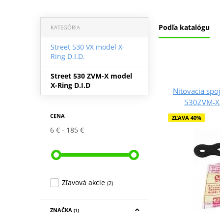
Podľa katalógu
KATEGÓRIA
Street 530 VX model X-
Ring D.I.D.
Street 530 ZVM-X model
X-Ring D.I.D
Nitovacia spoj
530ZVM-X2
CENA
ZĽAVA 40%
6 €
185 €
Zľavová akcie
(2)
ZNAČKA
(1)