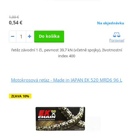
1,00 €
0,54 €
Na objednávku
Do košíka
Porovnať
řetěz závodní 1 čl., pevnost 39,7 kN (včetně spojky), životnostní
index 400
Motokrosová reťaz - Made in JAPAN EK 520 MRD6 96 L
ZĽAVA 10%