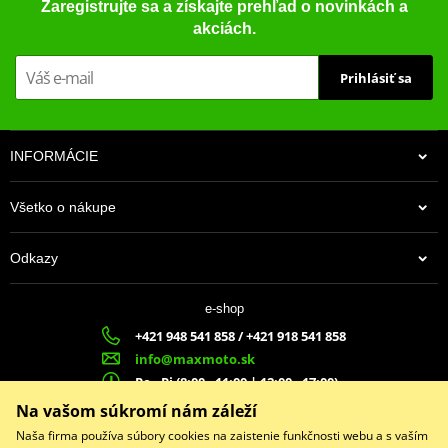
Zaregistrujte sa a získajte prehľad o novinkách a
akciách.
Prihlásiť sa
INFORMÁCIE
Všetko o nákupe
Odkazy
e-shop
+421 948 541 858 / +421 918 541 858
info@maxmoto.sk
Po - Pi (8:00 - 11:00 | 12:00 - 17:00)
MA
X
MOTO s.r.o.
Na vašom súkromí nám záleží
Slovenských dobrovoľníkov 1439
Naša firma používa súbory cookies na zaistenie funkčnosti webu a s vaším
022 01 Čadca