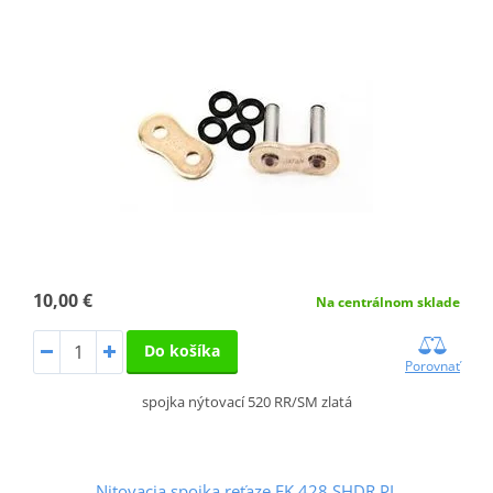
10,00 €
Na centrálnom sklade
Do košíka
Porovnať
spojka nýtovací 520 RR/SM zlatá
Nitovacia spojka reťaze EK 428 SHDR PL