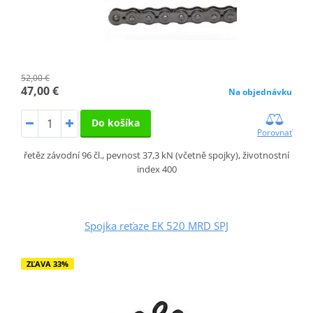
52,00 €
47,00 €
Na objednávku
Do košíka
Porovnať
řetěz závodní 96 čl., pevnost 37,3 kN (včetně spojky), životnostní
index 400
Spojka reťaze EK 520 MRD SPJ
ZĽAVA 33%