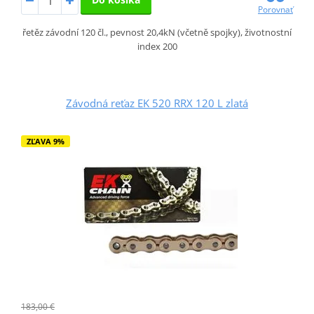
Porovnať
řetěz závodní 120 čl., pevnost 20,4kN (včetně spojky), životnostní
index 200
Závodná reťaz EK 520 RRX 120 L zlatá
ZĽAVA 9%
183,00 €