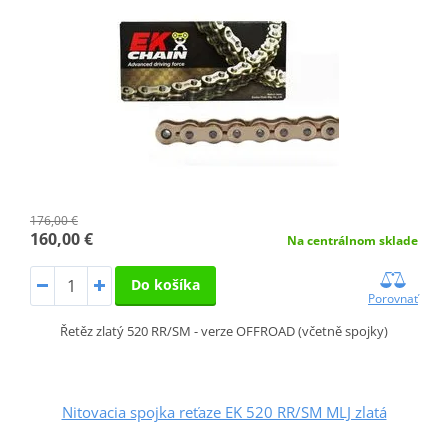
176,00 €
160,00 €
Na centrálnom sklade
Do košíka
Porovnať
Řetěz zlatý 520 RR/SM - verze OFFROAD (včetně spojky)
Nitovacia spojka reťaze EK 520 RR/SM MLJ zlatá