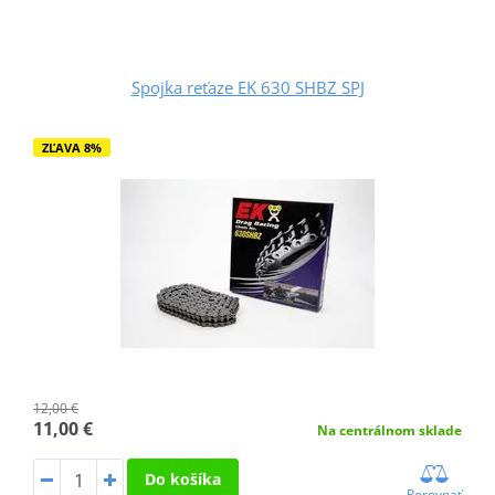
Spojka reťaze EK 630 SHBZ SPJ
ZĽAVA 8%
12,00 €
11,00 €
Na centrálnom sklade
Do košíka
Porovnať