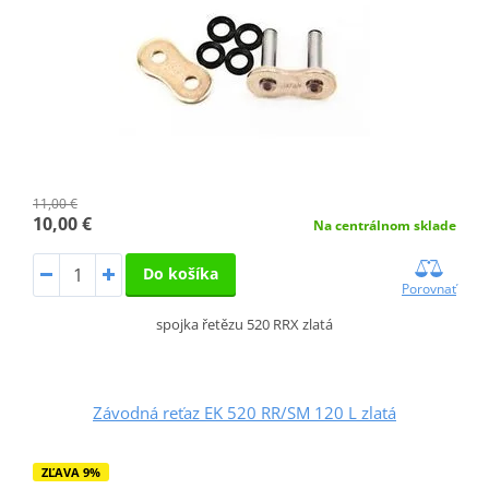
11,00 €
10,00 €
Na centrálnom sklade
Do košíka
Porovnať
spojka řetězu 520 RRX zlatá
Závodná reťaz EK 520 RR/SM 120 L zlatá
ZĽAVA 9%