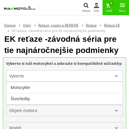
0
Hľadať
Účet
Košík
Menu
Hľadať
Domov
Diely
Reťaze, rozety a REMENE
Reťaze
Reťaze EK
EK reťaze -závodná séria pre tie najnáročnejšie podmienky
EK reťaze -závodná séria pre
tie najnáročnejšie podmienky
Vyberte si náš motocykel a zobrazte si kompatibilné súčiastky:
Vyberte
Motocykle
Značka
Štvorkolky
Objem motora
Model