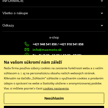
INFORMÁCIE
Všetko o nákupe
Odkazy
e-shop
+421 948 541 858 / +421 918 541 858
info@maxmoto.sk
Po - Pi (8:00 - 11:00 | 12:00 - 17:00)
MA
X
MOTO s.r.o.
Na vašom súkromí nám záleží
Slovenských dobrovoľníkov 1439
Naša firma používa súbory cookies na zaistenie funkčnosti webu a s vaším
022 01 Čadca
súhlasom o. i. aj na personalizáciu obsahu našich webových stránok.
Kliknutím na tlačidlo „Súhlasím“ súhlasíte s využívaním cookies a predaním
údajov o správaní na webe a štatistiky uložene v anonymizovanej podobe.
Viac si môžete pozrieť v časti
cookies nastavenia
.
Facebook
Nesúhlasím
Copyright © 2026 www.maxmotoshop.sk
Všetky práva vyhradené