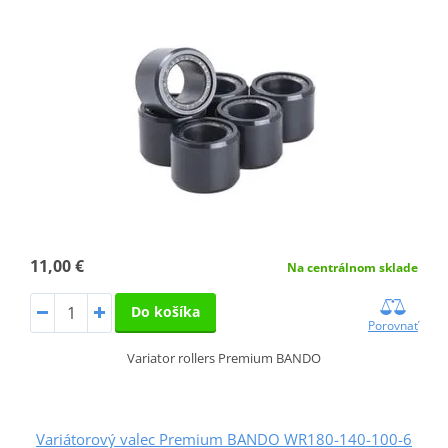
11,00 €
Na centrálnom sklade
Do košíka
Porovnať
Variator rollers Premium BANDO
Variátorový valec Premium BANDO WR180-140-100-6