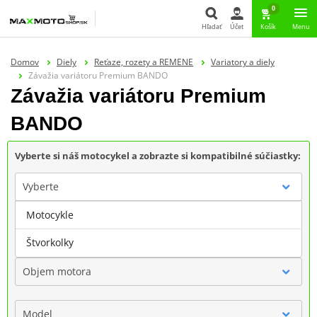
0
Hľadať
Účet
Košík
Menu
Hľadať
Domov
Diely
Reťaze, rozety a REMENE
Variatory a diely
Závažia variátoru Premium BANDO
Závažia variátoru Premium
BANDO
Vyberte si náš motocykel a zobrazte si kompatibilné súčiastky:
Vyberte
Motocykle
Značka
Štvorkolky
Objem motora
Model