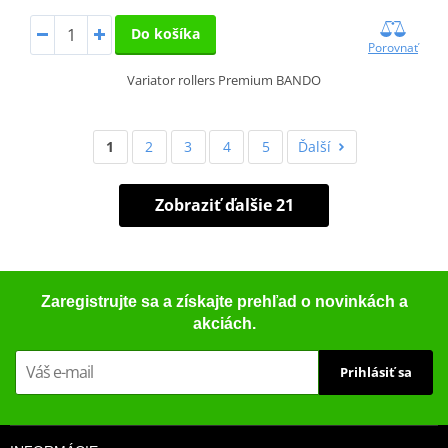
Do košíka
Porovnať
Variator rollers Premium BANDO
1
2
3
4
5
Ďalší
Zobraziť ďalšie 21
Zaregistrujte sa a získajte prehľad o novinkách a
akciách.
Prihlásiť sa