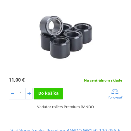
11,00 €
Na centrálnom sklade
Do košíka
Porovnať
Variator rollers Premium BANDO
Variátorový valec Premium BANDO WR150-120-055-6