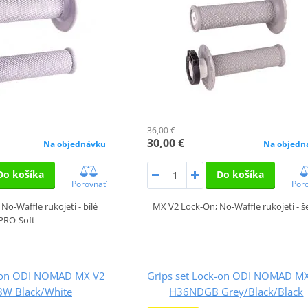
36,00 €
30,00 €
Na objednávku
Na objedn
Do košíka
Do košíka
Porovnať
Por
No-Waffle rukojeti - bílé
MX V2 Lock-On; No-Waffle rukojeti - š
PRO-Soft
k-on ODI NOMAD MX V2
Grips set Lock-on ODI NOMAD M
W Black/White
H36NDGB Grey/Black/Black