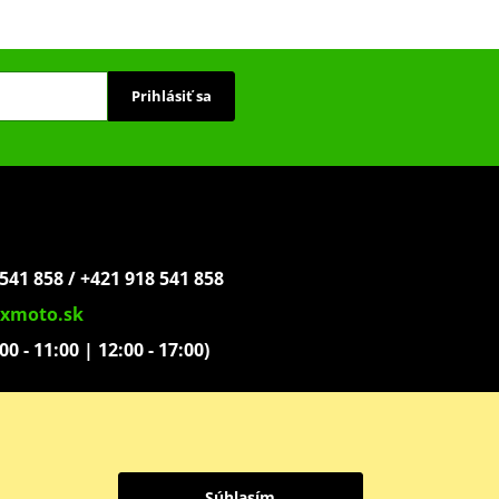
Prihlásiť sa
541 858 / +421 918 541 858
xmoto.sk
:00 - 11:00 | 12:00 - 17:00)
ovoľníkov 1439
Súhlasím