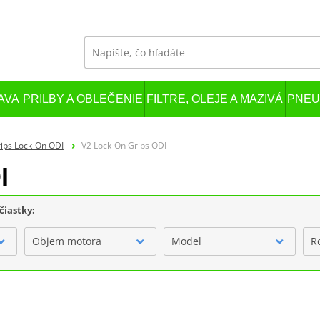
AVA
PRILBY A OBLEČENIE
FILTRE, OLEJE A MAZIVÁ
PNEU
ips Lock-On ODI
V2 Lock-On Grips ODI
I
čiastky:
Objem motora
Model
R