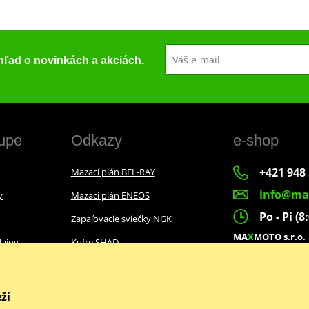
ehľad o novinkách a akciách.
upe
Odkazy
e-shop
+421 948 
Mazací plán BEL-RAY
info@ma
y
Mazací plán ENEOS
Po - Pi (8
Zapaľovacie sviečky NGK
MA
X
MOTO s.r.o.
ajov
Kufre SHAD
Slovenských dobr
022 01 Čadca
ží