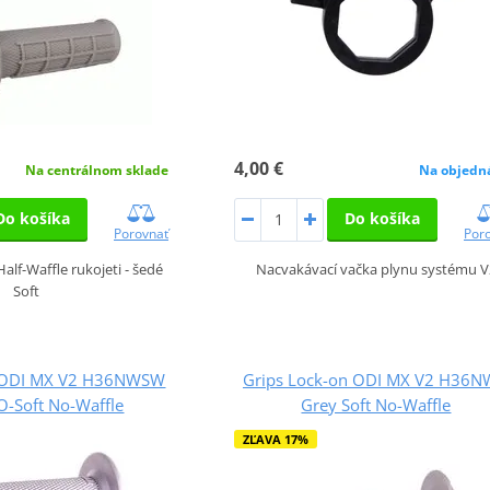
4,00 €
Na centrálnom sklade
Na objedn
Do košíka
Do košíka
Porovnať
Por
alf-Waffle rukojeti - šedé
Nacvakávací vačka plynu systému V
Soft
n ODI MX V2 H36NWSW
Grips Lock-on ODI MX V2 H36
O-Soft No-Waffle
Grey Soft No-Waffle
ZĽAVA 17%