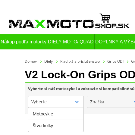
Nákup podľa motorky
DIELY MOTO/ QUAD
DOPLNKY A VÝB
Domov
Diely
Riaditká a príslušenstvo
Grips ODI
Gr
V2 Lock-On Grips OD
Vyberte si náš motocykel a zobrazte si kompatibilné sú
Vyberte
Značka
Motocykle
Štvorkolky