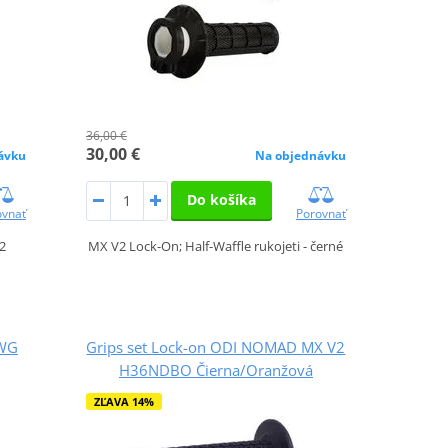
36,00 €
30,00 €
ávku
Na objednávku
Do košíka
ovnať
Porovnať
2
MX V2 Lock-On; Half-Waffle rukojeti - černé
NWG
Grips set Lock-on ODI NOMAD MX V2
H36NDBO Čierna/Oranžová
ZĽAVA 14%