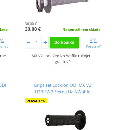
36,00 €
30,00 €
lade
Na centrálnom sklade
Do košíka
ovnať
Porovnať
erné
MX V2 Lock-On; No-Waffle rukojeti -
grafitové
ODI
Grips set Lock-on ODI MX V2
H36HWB čierna Half-Waffle
ZĽAVA 17%