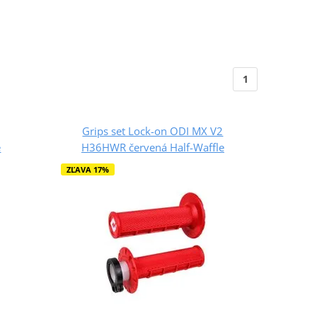
1
Grips set Lock-on ODI MX V2
e
H36HWR červená Half-Waffle
ZĽAVA 17%