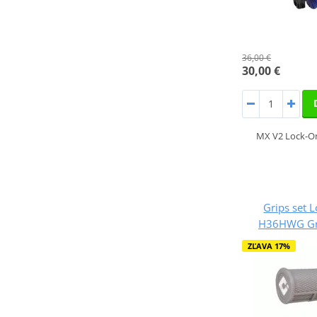
36,00 €
30,00 €
MX V2 Lock-On;
Grips set 
H36HWG Gre
ZĽAVA 17%