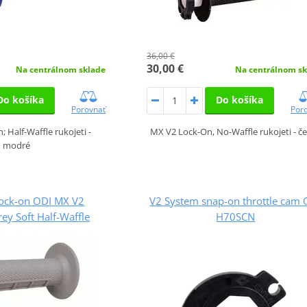
36,00 €
30,00 €
Na centrálnom sklade
Na centrálnom sk
Do košíka
Do košíka
Porovnať
Por
 Half-Waffle rukojeti -
MX V2 Lock-On, No-Waffle rukojeti - č
modré
Lock-on ODI MX V2
V2 System snap-on throttle cam 
y Soft Half-Waffle
H70SCN