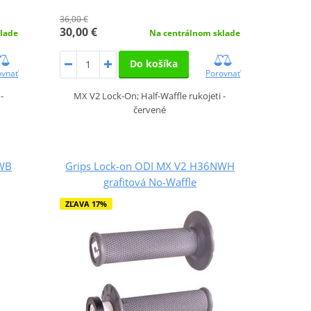
36,00 €
30,00 €
lade
Na centrálnom sklade
Do košíka
ovnať
Porovnať
-
MX V2 Lock-On; Half-Waffle rukojeti -
červené
NWB
Grips Lock-on ODI MX V2 H36NWH
grafitová No-Waffle
ZĽAVA 17%