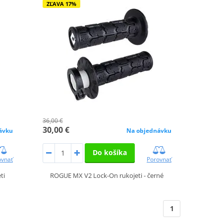
ZĽAVA 17%
36,00 €
30,00 €
ávku
Na objednávku
Do košíka
ovnať
Porovnať
ti
ROGUE MX V2 Lock-On rukojeti - černé
1