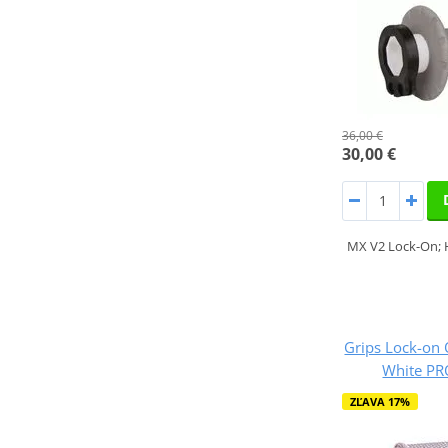
36,00 €
30,00 €
MX V2 Lock-On; H
Grips Lock-o
White PR
ZĽAVA 17%