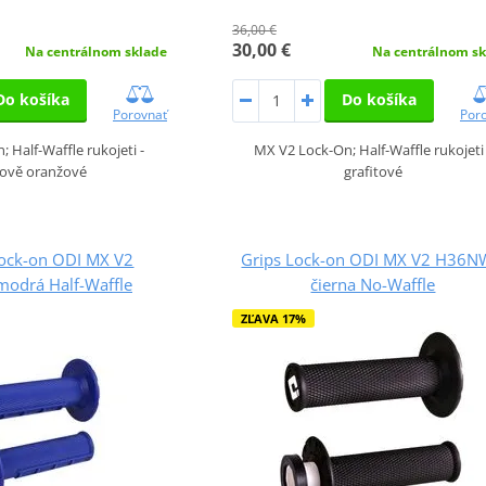
36,00 €
30,00 €
Na centrálnom sklade
Na centrálnom sk
Do košíka
Do košíka
Porovnať
Por
 Half-Waffle rukojeti -
MX V2 Lock-On; Half-Waffle rukojeti 
ově oranžové
grafitové
Lock-on ODI MX V2
Grips Lock-on ODI MX V2 H36
drá Half-Waffle
čierna No-Waffle
ZĽAVA 17%