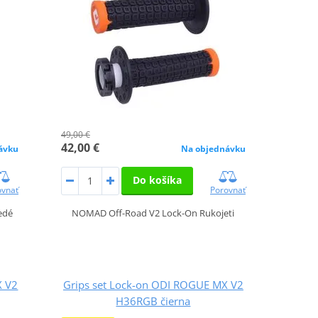
49,00 €
42,00 €
ávku
Na objednávku
Do košíka
ovnať
Porovnať
edé
NOMAD Off-Road V2 Lock-On Rukojeti
X V2
Grips set Lock-on ODI ROGUE MX V2
H36RGB čierna