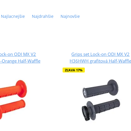
Najlacnejšie
Najdrahšie
Najnovšie
Lock-on ODI MX V2
Grips set Lock-on ODI MX V2
Orange Half-Waffle
H36HWH grafitová Half-Waffl
ZĽAVA 17%