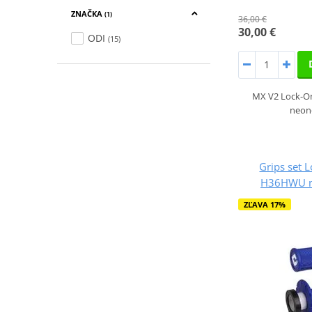
ZNAČKA
(1)
36,00 €
30,00 €
ODI
(15)
MX V2 Lock-On;
neon
Grips set 
H36HWU mo
ZĽAVA 17%