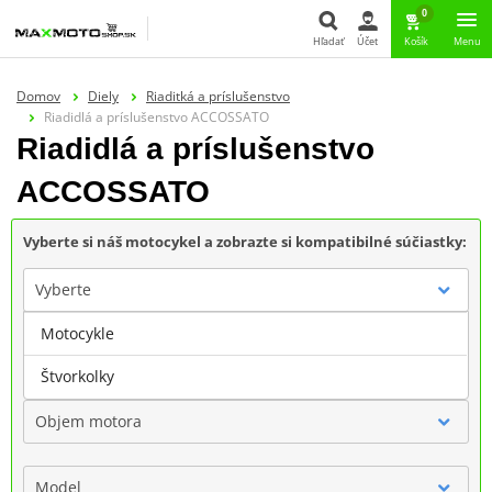
0
Hľadať
Účet
Košík
Menu
Hľadať
Domov
Diely
Riaditká a príslušenstvo
Riadidlá a príslušenstvo ACCOSSATO
Riadidlá a príslušenstvo
ACCOSSATO
Vyberte si náš motocykel a zobrazte si kompatibilné súčiastky:
Vyberte
Motocykle
Značka
Štvorkolky
Objem motora
Model