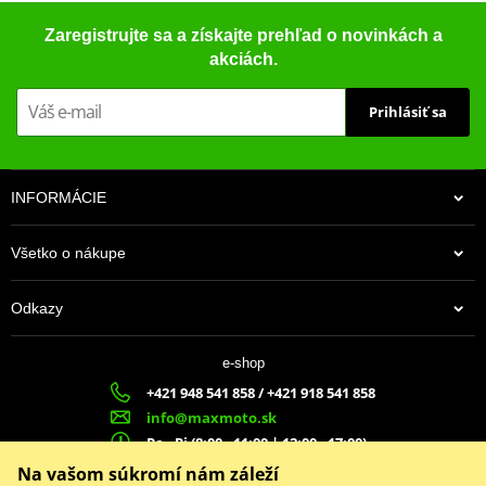
Zaregistrujte sa a získajte prehľad o novinkách a
akciách.
Prihlásiť sa
INFORMÁCIE
Všetko o nákupe
Odkazy
e-shop
+421 948 541 858 / +421 918 541 858
info@maxmoto.sk
Po - Pi (8:00 - 11:00 | 12:00 - 17:00)
MA
X
MOTO s.r.o.
Na vašom súkromí nám záleží