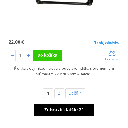
22,00 €
Na objednávku
Do košíka
Porovnať
Řídítka s objímkou na dva šrouby pro řídítka s proměnným
průměrem - 28/28.5 mm - Délka:…
1
2
Ďalší
Zobraziť ďalšie 21