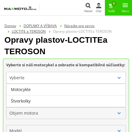
0
Hľadať
Účet
Košík
Menu
Hľadať
Domov
DOPLNKY A VÝBAVA
Náradie pre servis
LOCTITE a TEROSON
Opravy plastov-LOCTITEa TEROSON
Opravy plastov-LOCTITEa
TEROSON
Vyberte si náš motocykel a zobrazte si kompatibilné súčiastky:
Vyberte
Motocykle
Značka
Štvorkolky
Objem motora
Model