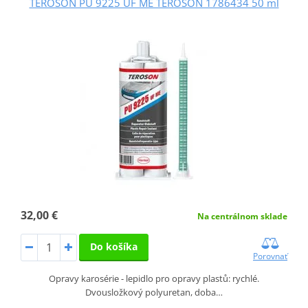
TEROSON PU 9225 UF ME TEROSON 1786434 50 ml
32,00 €
Na centrálnom sklade
Do košíka
Porovnať
Opravy karosérie - lepidlo pro opravy plastů: rychlé.
Dvousložkový polyuretan, doba…