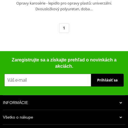
Opravy karosérie - lepidlo pro opravy plastů: univerzální.
Dvousložkový polyuretan, doba…
1
Zaregistrujte sa a získajte prehľad o novinkách a
akciách.
Prihlásiť sa
INFORMÁCIE
Všetko o nákupe