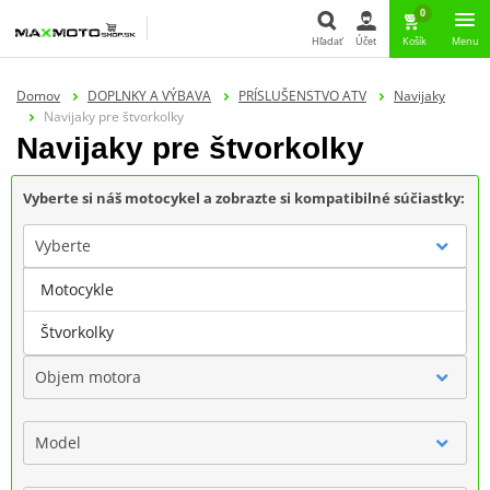
0
Hľadať
Účet
Košík
Menu
Hľadať
Domov
DOPLNKY A VÝBAVA
PRÍSLUŠENSTVO ATV
Navijaky
Navijaky pre štvorkolky
Navijaky pre štvorkolky
Vyberte si náš motocykel a zobrazte si kompatibilné súčiastky:
Vyberte
Motocykle
Značka
Štvorkolky
Objem motora
Model