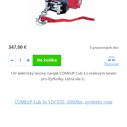
347,00 €
5 pracovných dní
Do košíka
Porovnať
12V elektrický lanový naviják COMEUP Cub 3 s ocelovým lanem
pro čtyřkolky, tažná síla 3…
COMEUP Cub 3s 12V STD, 3000lbs, synthetic rope