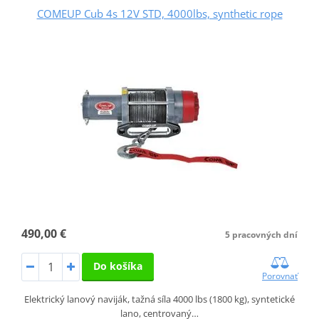
COMEUP Cub 4s 12V STD, 4000lbs, synthetic rope
490,00 €
5 pracovných dní
Do košíka
Porovnať
Elektrický lanový naviják, tažná síla 4000 lbs (1800 kg), syntetické
lano, centrovaný…