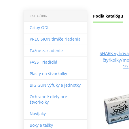
Podľa katalógu
KATEGÓRIA
Gripy ODI
PRECISION tlmiče riadenia
Tažné zariadenie
SHARK vyhříván
čtyřkolky/mo
FASST riadidlá
19
Plasty na štvorkolky
BIG GUN výfuky a jednotky
Ochranné diely pre
štvorkolky
Navijaky
Boxy a tašky