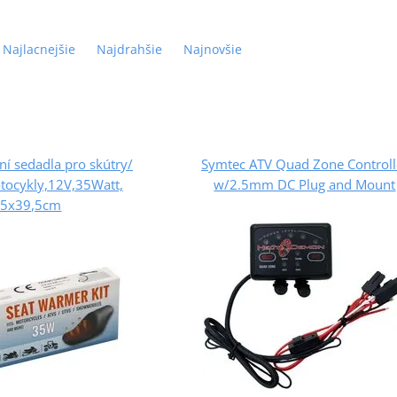
Najlacnejšie
Najdrahšie
Najnovšie
í sedadla pro skútry/
Symtec ATV Quad Zone Controll
tocykly,12V,35Watt,
w/2.5mm DC Plug and Mount
,5x39,5cm