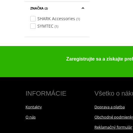
ZNAČKA
(2)
SHARK Accessories
(1)
SYMTEC
(1)
Zaregistrujte sa a získajte pr
INFORMÁCIE
Všetko o nák
Kontakty
Doprava a platba
O nás
Obchodné podmienk
Reklamačný formulár