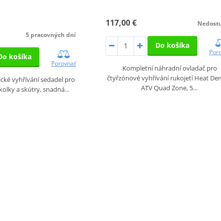
117,00 €
Nedost
5 pracovných dní
Do košíka
Por
Do košíka
Porovnať
Kompletní náhradní ovladač pro
čtyřzónové vyhřívání rukojetí Heat D
rické vyhřívání sedadel pro
ATV Quad Zone, 5…
kolky a skútry, snadná…