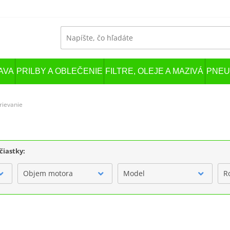
AVA
PRILBY A OBLEČENIE
FILTRE, OLEJE A MAZIVÁ
PNEU
rievanie
čiastky:
Objem motora
Model
R