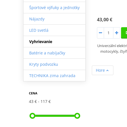
Športové výfuky a jednotky
Nájazdy
43,00 €
LED svetlá
Vyhrievanie
Univerzální elekt
motocykly, čtyř
Batérie a nabíjačky
Kryty podvozku
Hore
TECHNIKA zima zahrada
CENA
43 €
117 €