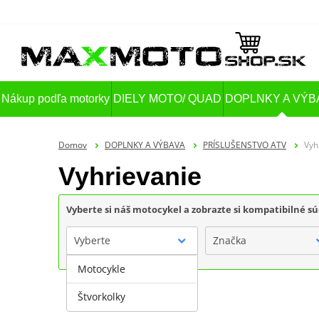
Nákup podľa motorky
DIELY MOTO/ QUAD
DOPLNKY A VÝB
Domov
DOPLNKY A VÝBAVA
PRÍSLUŠENSTVO ATV
Vyh
Vyhrievanie
Vyberte si náš motocykel a zobrazte si kompatibilné sú
Vyberte
Značka
Motocykle
Štvorkolky