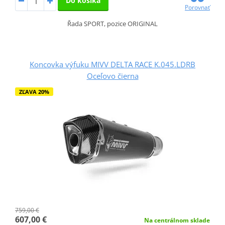
Do košíka
Porovnať
Řada SPORT, pozice ORIGINAL
Koncovka výfuku MIVV DELTA RACE K.045.LDRB
Oceľovo čierna
ZĽAVA 20%
759,00 €
607,00 €
Na centrálnom sklade