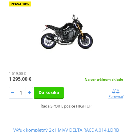
ZĽAVA 20%
1 619,00 €
1 295,00 €
Na centrálnom sklade
Do košíka
Porovnať
Řada SPORT, pozice HIGH UP
Výfuk kompletný 2x1 MIVV DELTA RACE A.014.LDRB