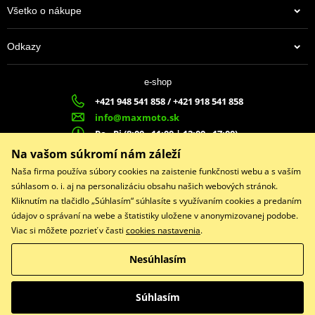
Všetko o nákupe
Odkazy
e-shop
+421 948 541 858 / +421 918 541 858
info@maxmoto.sk
Po - Pi (8:00 - 11:00 | 12:00 - 17:00)
MA
X
MOTO s.r.o.
Na vašom súkromí nám záleží
Slovenských dobrovoľníkov 1439
Naša firma používa súbory cookies na zaistenie funkčnosti webu a s vaším
022 01 Čadca
súhlasom o. i. aj na personalizáciu obsahu našich webových stránok.
Kliknutím na tlačidlo „Súhlasím“ súhlasíte s využívaním cookies a predaním
údajov o správaní na webe a štatistiky uložene v anonymizovanej podobe.
Viac si môžete pozrieť v časti
cookies nastavenia
.
Facebook
Nesúhlasím
Copyright © 2026 www.maxmotoshop.sk
Všetky práva vyhradené
Súhlasím
Prepnúť na klasickú verziu