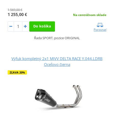
1 569,00 €
1 255,00 €
Na centrálnom sklade
Do košíka
Porovnať
Řada SPORT, pozice ORIGINAL
Výfuk kompletný 2x1 MIVV DELTA RACE Y.044.LDRB
Oceľovo čierna
ZĽAVA 20%