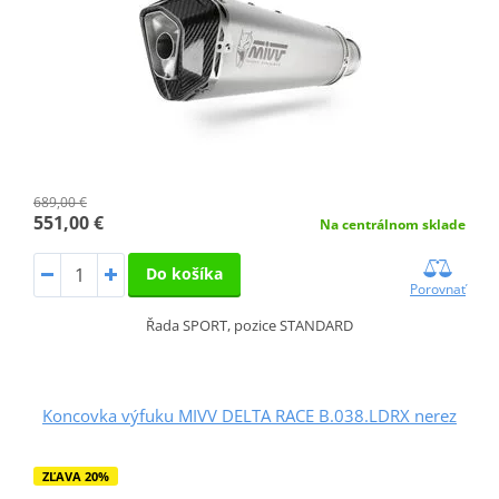
689,00 €
551,00 €
Na centrálnom sklade
Do košíka
Porovnať
Řada SPORT, pozice STANDARD
Koncovka výfuku MIVV DELTA RACE B.038.LDRX nerez
ZĽAVA 20%