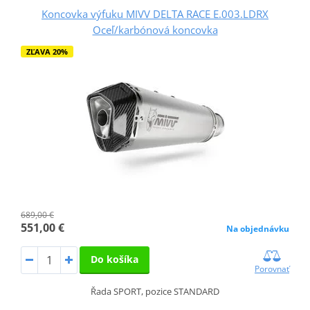
Koncovka výfuku MIVV DELTA RACE E.003.LDRX
Oceľ/karbónová koncovka
ZĽAVA 20%
689,00 €
551,00 €
Na objednávku
Do košíka
Porovnať
Řada SPORT, pozice STANDARD