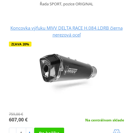
Řada SPORT, pozice ORIGINAL
Koncovka výfuku MIVV DELTA RACE H.084.LDRB čierna
nerezová oceľ
ZĽAVA 20%
759,00 €
607,00 €
Na centrálnom sklade