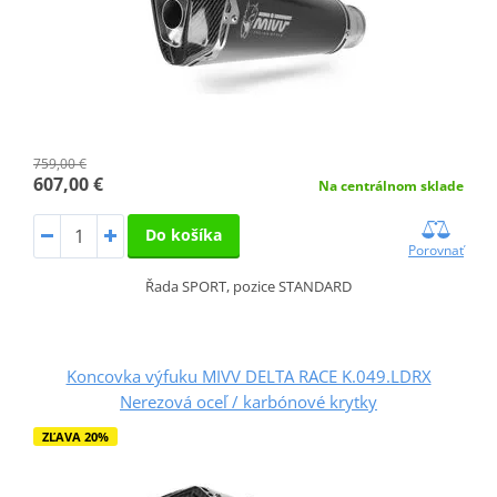
759,00 €
607,00 €
Na centrálnom sklade
Do košíka
Porovnať
Řada SPORT, pozice STANDARD
Koncovka výfuku MIVV DELTA RACE K.049.LDRX
Nerezová oceľ / karbónové krytky
ZĽAVA 20%