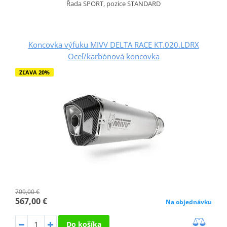
Řada SPORT, pozice STANDARD
Koncovka výfuku MIVV DELTA RACE KT.020.LDRX
Oceľ/karbónová koncovka
ZĽAVA 20%
709,00 €
567,00 €
Na objednávku
Do košíka