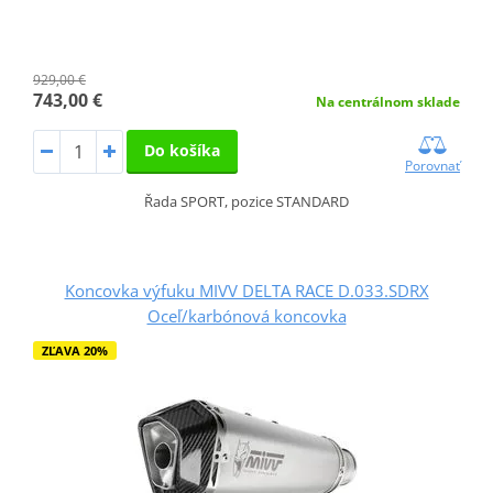
929,00 €
743,00 €
Na centrálnom sklade
Do košíka
Porovnať
Řada SPORT, pozice STANDARD
Koncovka výfuku MIVV DELTA RACE D.033.SDRX
Oceľ/karbónová koncovka
ZĽAVA 20%