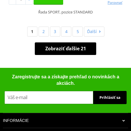
Porovnať
Řada SPORT, pozice STANDARD
1
2
3
4
5
Ďalší
Zobraziť ďalšie 21
Zaregistrujte sa a získajte prehľad o novinkách a
akciách.
Prihlásiť sa
INFORMÁCIE