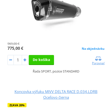
969,00 €
775,00 €
Na objednávku
Do košíka
Porovnať
Řada SPORT, pozice STANDARD
Koncovka výfuku MIVV DELTA RACE D.034.LDRB
Oceľovo čierna
ZĽAVA 20%