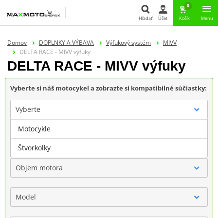
0
Hľadať
Účet
Košík
Menu
Hľadať
Domov
DOPLNKY A VÝBAVA
Výfukový systém
MIVV
DELTA RACE - MIVV výfuky
DELTA RACE - MIVV výfuky
Vyberte si náš motocykel a zobrazte si kompatibilné súčiastky:
Vyberte
Motocykle
Značka
Štvorkolky
Objem motora
Model