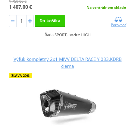
1 759,00 €
1 407,00 €
Na centrálnom sklade
Do košíka
Porovnať
Řada SPORT, pozice HIGH
Výfuk kompletný 2x1 MIVV DELTA RACE Y.083.KDRB
čierna
ZĽAVA 20%