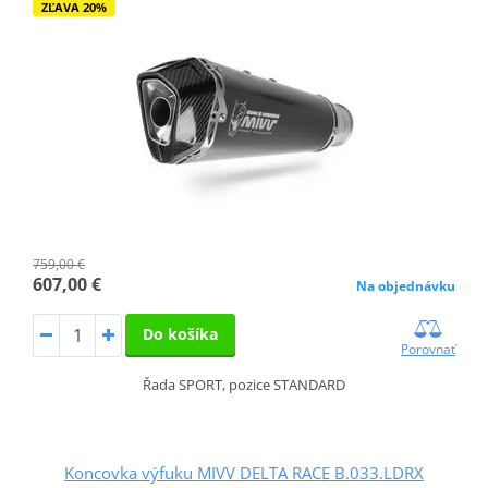
ZĽAVA 20%
759,00 €
607,00 €
Na objednávku
Do košíka
Porovnať
Řada SPORT, pozice STANDARD
Koncovka výfuku MIVV DELTA RACE B.033.LDRX