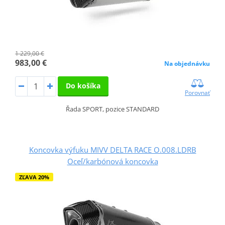
1 229,00 €
983,00 €
Na objednávku
Do košíka
Porovnať
Řada SPORT, pozice STANDARD
Koncovka výfuku MIVV DELTA RACE O.008.LDRB
Oceľ/karbónová koncovka
ZĽAVA 20%