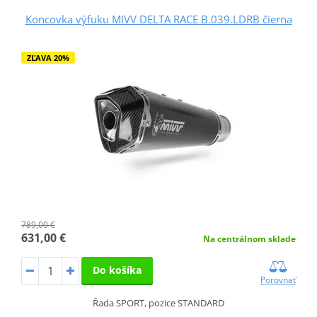
Koncovka výfuku MIVV DELTA RACE B.039.LDRB čierna
ZĽAVA 20%
789,00 €
631,00 €
Na centrálnom sklade
Do košíka
Porovnať
Řada SPORT, pozice STANDARD