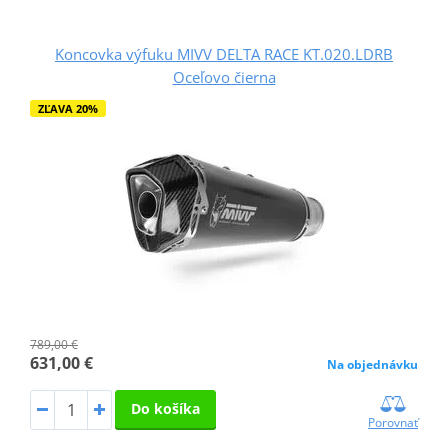
Koncovka výfuku MIVV DELTA RACE KT.020.LDRB
Oceľovo čierna
ZĽAVA 20%
789,00 €
631,00 €
Na objednávku
Do košíka
Porovnať