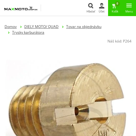
0
Hľadať
Účet
Košík
Menu
Hľadať
Domov
DIELY MOTO/ QUAD
Tovar na objednávku
Trysky karburátora
Náš kód:
P264