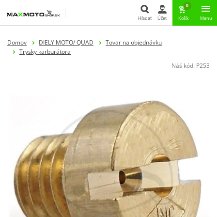
0
Hľadať
Účet
Košík
Menu
Hľadať
Domov
DIELY MOTO/ QUAD
Tovar na objednávku
Trysky karburátora
Náš kód:
P253